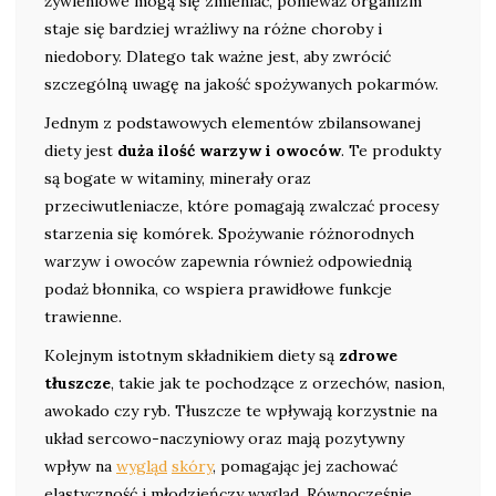
żywieniowe mogą się zmieniać, ponieważ organizm
staje się bardziej wrażliwy na różne choroby i
niedobory. Dlatego tak ważne jest, aby zwrócić
szczególną uwagę na jakość spożywanych pokarmów.
Jednym z podstawowych elementów zbilansowanej
diety jest
duża ilość warzyw i owoców
. Te produkty
są bogate w witaminy, minerały oraz
przeciwutleniacze, które pomagają zwalczać procesy
starzenia się komórek. Spożywanie różnorodnych
warzyw i owoców zapewnia również odpowiednią
podaż błonnika, co wspiera prawidłowe funkcje
trawienne.
Kolejnym istotnym składnikiem diety są
zdrowe
tłuszcze
, takie jak te pochodzące z orzechów, nasion,
awokado czy ryb. Tłuszcze te wpływają korzystnie na
układ sercowo-naczyniowy oraz mają pozytywny
wpływ na
wygląd
skóry
, pomagając jej zachować
elastyczność i młodzieńczy wygląd. Równocześnie,