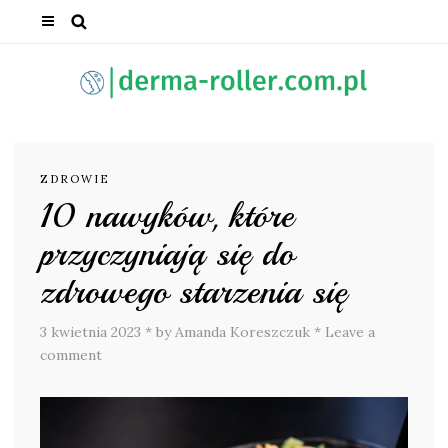
ZDROWIE
10 nawyków, które
przyczyniają się do
zdrowego starzenia się
3 kwietnia 2023
*
by Amanda Koreszczuk
*
Leave a
comment