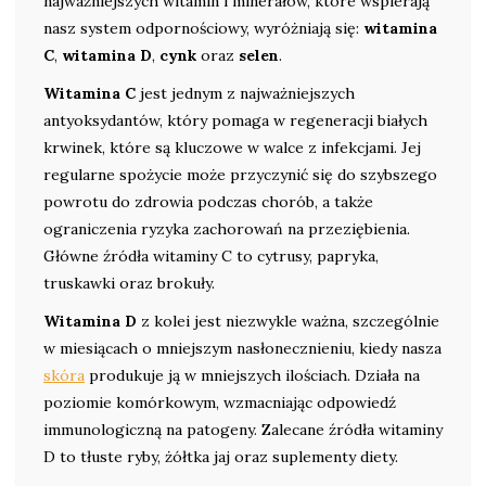
najważniejszych witamin i minerałów, które wspierają
nasz system odpornościowy, wyróżniają się:
witamina
C
,
witamina D
,
cynk
oraz
selen
.
Witamina C
jest jednym z najważniejszych
antyoksydantów, który pomaga w regeneracji białych
krwinek, które są kluczowe w walce z infekcjami. Jej
regularne spożycie może przyczynić się do szybszego
powrotu do zdrowia podczas chorób, a także
ograniczenia ryzyka zachorowań na przeziębienia.
Główne źródła witaminy C to cytrusy, papryka,
truskawki oraz brokuły.
Witamina D
z kolei jest niezwykle ważna, szczególnie
w miesiącach o mniejszym nasłonecznieniu, kiedy nasza
skóra
produkuje ją w mniejszych ilościach. Działa na
poziomie komórkowym, wzmacniając odpowiedź
immunologiczną na patogeny. Zalecane źródła witaminy
D to tłuste ryby, żółtka jaj oraz suplementy diety.