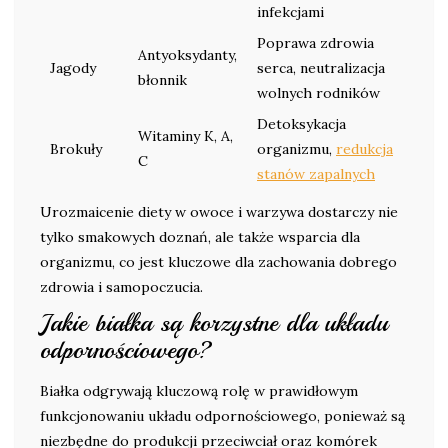
infekcjami
Poprawa zdrowia
Antyoksydanty,
Jagody
serca, neutralizacja
błonnik
wolnych rodników
Detoksykacja
Witaminy K, A,
Brokuły
organizmu,
redukcja
C
stanów zapalnych
Urozmaicenie diety w owoce i warzywa dostarczy nie
tylko smakowych doznań, ale także wsparcia dla
organizmu, co jest kluczowe dla zachowania dobrego
zdrowia i samopoczucia.
Jakie białka są korzystne dla układu
odpornościowego?
Białka odgrywają kluczową rolę w prawidłowym
funkcjonowaniu układu odpornościowego, ponieważ są
niezbędne do produkcji przeciwciał oraz komórek