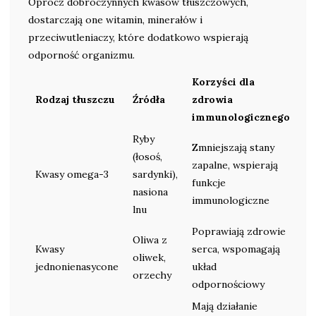
Oprócz dobroczynnych kwasów tłuszczowych,
dostarczają one witamin, minerałów i
przeciwutleniaczy, które dodatkowo wspierają
odporność organizmu.
Korzyści dla
Rodzaj tłuszczu
Źródła
zdrowia
immunologicznego
Ryby
Zmniejszają stany
(łosoś,
zapalne, wspierają
Kwasy omega-3
sardynki),
funkcje
nasiona
immunologiczne
lnu
Poprawiają zdrowie
Oliwa z
Kwasy
serca, wspomagają
oliwek,
jednonienasycone
układ
orzechy
odpornościowy
Mają działanie