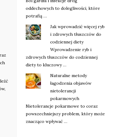
Ból gardła i infekcje dróg
oddechowych to dolegliwości, które
potrafią …
Jak wprowadzić więcej ryb
i zdrowych tłuszczów do
codziennej diety
Wprowadzenie ryb i
raz
zdrowych tłuszczów do codziennej
ych
diety to kluczowy …
Naturalne metody
leźć
łagodzenia objawów
ów,
nietolerancji
pokarmowych
Nietolerancje pokarmowe to coraz
powszechniejszy problem, który może
znacząco wpływać …