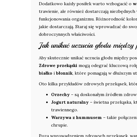
Dodatkowo każdy posiłek warto wzbogacić o
w
trawienie, ale również dostarczają niezbędnych
funkcjonowania organizmu. Różnorodność kolor
jakie dostarczają. Staraj się wprowadzać do swo
dobroczynnych właściwości.
Jak unikać uczucia głodu między 
Aby skutecznie unikać uczucia głodu między pos
Zdrowe przekąski
mogą odegrać kluczową rolę
białko
i
błonnik
, które pomagają w dłuższym ut
Oto kilka przykładów zdrowych przekąsek, kt
Orzechy
– są doskonałym źródłem zdrowyc
Jogurt naturalny
– świetna przekąska, k
trawiennego.
Warzywa z hummusem
– takie połączen
chrupie.
Poza wprowadzeniem zdrowych przekąsek, wart