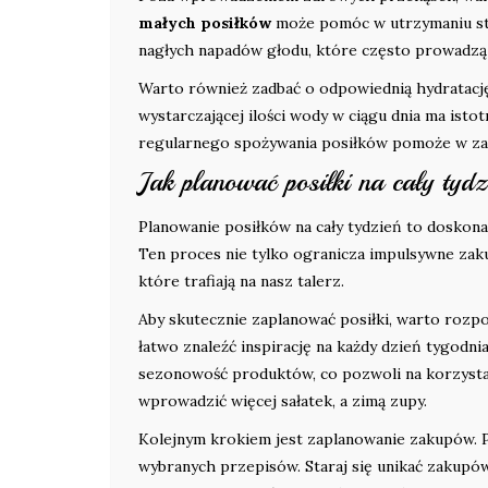
małych posiłków
może pomóc w utrzymaniu sta
nagłych napadów głodu, które często prowadzą 
Warto również zadbać o odpowiednią hydratację.
wystarczającej ilości wody w ciągu dnia ma ist
regularnego spożywania posiłków pomoże w za
Jak planować posiłki na cały tyd
Planowanie posiłków na cały tydzień to doskona
Ten proces nie tylko ogranicza impulsywne zakup
które trafiają na nasz talerz.
Aby skutecznie zaplanować posiłki, warto rozp
łatwo znaleźć inspirację na każdy dzień tygodn
sezonowość produktów, co pozwoli na korzystan
wprowadzić więcej sałatek, a zimą zupy.
Kolejnym krokiem jest zaplanowanie zakupów. 
wybranych przepisów. Staraj się unikać zakup