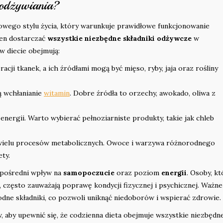
 odżywiania?
owego stylu życia, który warunkuje prawidłowe funkcjonowanie
ien dostarczać
wszystkie niezbędne składniki odżywcze
w
w diecie obejmują:
cji tkanek, a ich źródłami mogą być mięso, ryby, jaja oraz rośliny
ą wchłanianie
witamin
. Dobre źródła to orzechy, awokado, oliwa z
nergii. Warto wybierać pełnoziarniste produkty, takie jak chleb
 wielu procesów metabolicznych. Owoce i warzywa różnorodnego
ty.
zpośredni wpływ na
samopoczucie
oraz poziom
energii
. Osoby, k
 często zauważają poprawę kondycji fizycznej i psychicznej. Ważne
odne składniki, co pozwoli uniknąć niedoborów i wspierać zdrowie.
 aby upewnić się, że codzienna dieta obejmuje wszystkie niezbędn