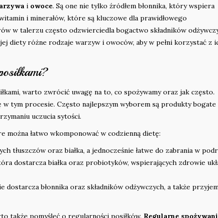
arzywa
i
owoce
. Są one nie tylko źródłem błonnika, który wspiera
 witamin i minerałów, które są kluczowe dla prawidłowego
ów w talerzu często odzwierciedla bogactwo składników odżywcz
jej diety różne rodzaje warzyw i owoców, aby w pełni korzystać z i
posiłkami?
iłkami, warto zwrócić uwagę na to, co spożywamy oraz jak często.
 w tym procesie. Często najlepszym wyborem są produkty bogate
rzymaniu uczucia sytości.
óre można łatwo wkomponować w codzienną dietę:
h tłuszczów oraz białka, a jednocześnie łatwe do zabrania w podr
tóra dostarcza białka oraz probiotyków, wspierających zdrowie uk
ie dostarcza błonnika oraz składników odżywczych, a także przyje
o także pomyśleć o regularności posiłków.
Regularne spożywani