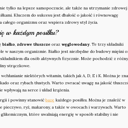
e tylko na lepsze samopoczucie, ale także na utrzymanie zdrowej
iłkami. Kluczem do sukcesu jest dbałość o jakość i równowagę
a całego organizmu oraz wspiera zdrowy styl życia.
się w każdym posiłku?
ię
białko
,
zdrowe tłuszcze
oraz
węglowodany
. Te trzy składniki
le w naszym organizmie. Białko jest niezbędne do budowy mięśni o
m składnikiem dla osób aktywnych fizycznie. Może pochodzić z różn
śliny strączkowe.
chłanianie niektórych witamin, takich jak A, D, E i K. Można je zna
kado oraz rybach tłustych. Warto zwracać uwagę na jakość tłuszcz
e wpływają na serce i układ krążenia.
gii i powinny stanowić
bazę
każdego posiłku. Można je znaleźć w
te pieczywo, ryż, makarony, a także w owocach i warzywach. Warto
glikemicznym, które uwalniają energię w sposób stabilny i nie