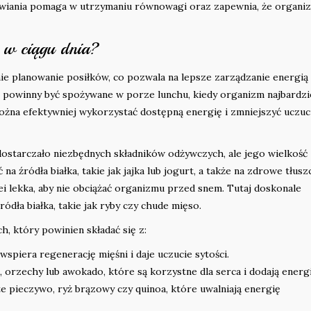
żywiania pomaga w utrzymaniu równowagi oraz zapewnia, że organi
e w ciągu dnia?
e planowanie posiłków, co pozwala na lepsze zarządzanie energią
i powinny być spożywane w porze lunchu, kiedy organizm najbardzi
ożna efektywniej wykorzystać dostępną energię i zmniejszyć uczuc
dostarczało niezbędnych składników odżywczych, ale jego wielkość
 źródła białka, takie jak jajka lub jogurt, a także na zdrowe tłusz
ei lekka, aby nie obciążać organizmu przed snem. Tutaj doskonale
dła białka, takie jak ryby czy chude mięso.
, który powinien składać się z:
 wspiera regenerację mięśni i daje uczucie sytości.
, orzechy lub awokado, które są korzystne dla serca i dodają energi
te pieczywo, ryż brązowy czy quinoa, które uwalniają energię