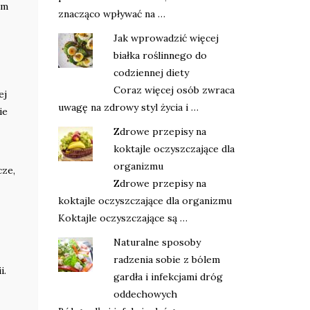
zm
znacząco wpływać na …
Jak wprowadzić więcej
białka roślinnego do
codziennej diety
Coraz więcej osób zwraca
ej
uwagę na zdrowy styl życia i …
ie
Zdrowe przepisy na
koktajle oczyszczające dla
organizmu
cze,
Zdrowe przepisy na
koktajle oczyszczające dla organizmu
Koktajle oczyszczające są …
Naturalne sposoby
radzenia sobie z bólem
i.
gardła i infekcjami dróg
oddechowych