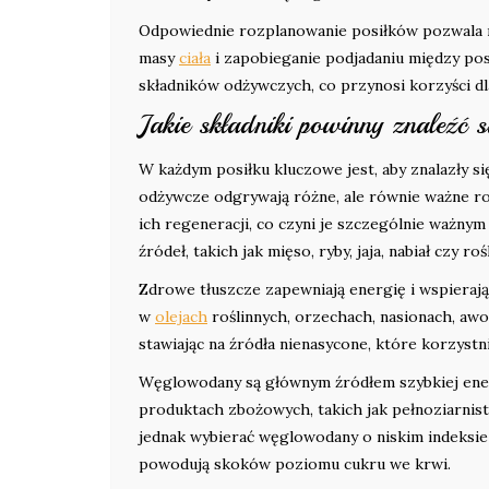
Odpowiednie rozplanowanie posiłków pozwala ni
masy
ciała
i zapobieganie podjadaniu między pos
składników odżywczych, co przynosi korzyści dl
Jakie składniki powinny znaleźć 
W każdym posiłku kluczowe jest, aby znalazły s
odżywcze odgrywają różne, ale równie ważne ro
ich regeneracji, co czyni je szczególnie ważny
źródeł, takich jak mięso, ryby, jaja, nabiał czy ro
Zdrowe tłuszcze zapewniają energię i wspierają w
w
olejach
roślinnych, orzechach, nasionach, awo
stawiając na źródła nienasycone, które korzystni
Węglowodany są głównym źródłem szybkiej ener
produktach zbożowych, takich jak pełnoziarnis
jednak wybierać węglowodany o niskim indeksie 
powodują skoków poziomu cukru we krwi.