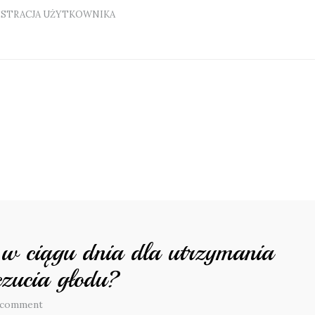
ESTRACJA UŻYTKOWNIKA
 w ciągu dnia dla utrzymania
czucia głodu?
 comment