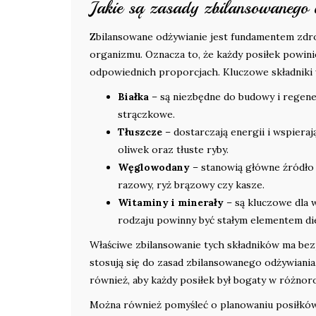
Jakie są zasady zbilansowanego
Zbilansowane odżywianie jest fundamentem zdr
organizmu. Oznacza to, że każdy posiłek powin
odpowiednich proporcjach. Kluczowe składniki 
Białka
– są niezbędne do budowy i regenera
strączkowe.
Tłuszcze
– dostarczają energii i wspieraj
oliwek oraz tłuste ryby.
Węglowodany
– stanowią główne źródło e
razowy, ryż brązowy czy kasze.
Witaminy i minerały
– są kluczowe dla
rodzaju powinny być stałym elementem die
Właściwe zbilansowanie tych składników ma be
stosują się do zasad zbilansowanego odżywiania,
również, aby każdy posiłek był bogaty w różnor
Można również pomyśleć o planowaniu posiłków,