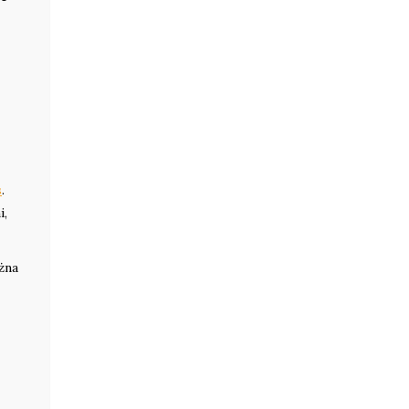
s
.
i,
żna