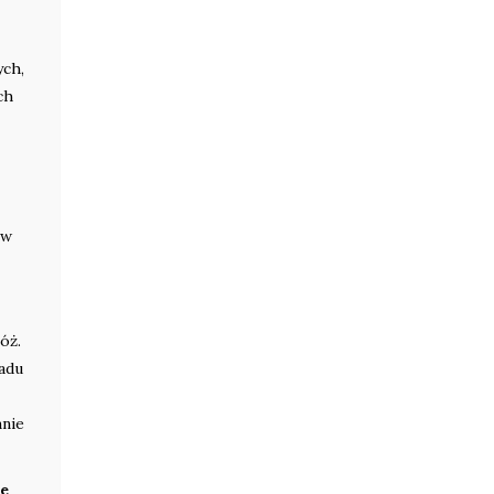
ych,
ch
 w
óż.
ładu
mnie
e