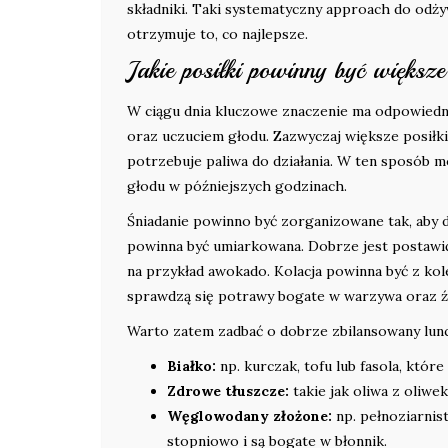
składniki. Taki systematyczny approach do od
otrzymuje to, co najlepsze.
Jakie posiłki powinny być większ
W ciągu dnia kluczowe znaczenie ma odpowiedni
oraz uczuciem głodu. Zazwyczaj większe posiłk
potrzebuje paliwa do działania. W ten sposób m
głodu w późniejszych godzinach.
Śniadanie powinno być zorganizowane tak, aby 
powinna być umiarkowana. Dobrze jest postawić na
na przykład awokado. Kolacja powinna być z kol
sprawdzą się potrawy bogate w warzywa oraz źró
Warto zatem zadbać o dobrze zbilansowany lunch
Białko:
np. kurczak, tofu lub fasola, które
Zdrowe tłuszcze:
takie jak oliwa z oliwek
Węglowodany złożone:
np. pełnoziarnis
stopniowo i są bogate w błonnik.