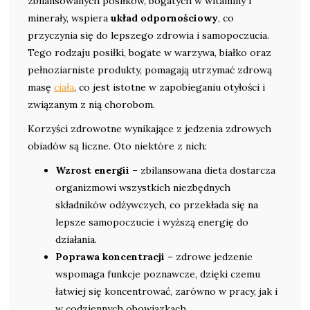
zbilansowanych posiłków, bogatych w witaminy i
minerały, wspiera
układ odpornościowy
, co
przyczynia się do lepszego zdrowia i samopoczucia.
Tego rodzaju posiłki, bogate w warzywa, białko oraz
pełnoziarniste produkty, pomagają utrzymać zdrową
masę
ciała
, co jest istotne w zapobieganiu otyłości i
związanym z nią chorobom.
Korzyści zdrowotne wynikające z jedzenia zdrowych
obiadów są liczne. Oto niektóre z nich:
Wzrost energii
– zbilansowana dieta dostarcza
organizmowi wszystkich niezbędnych
składników odżywczych, co przekłada się na
lepsze samopoczucie i wyższą energię do
działania.
Poprawa koncentracji
– zdrowe jedzenie
wspomaga funkcje poznawcze, dzięki czemu
łatwiej się koncentrować, zarówno w pracy, jak i
w codziennych obowiązkach.