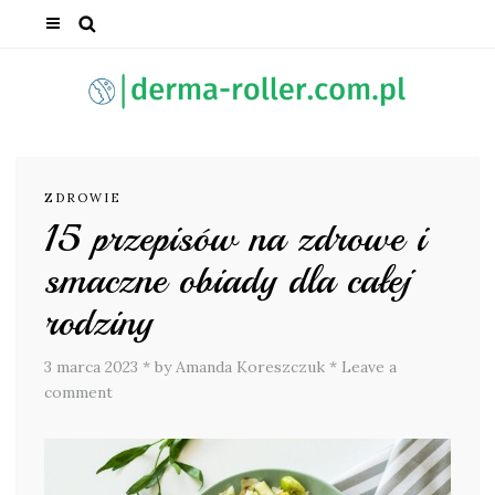
ZDROWIE
15 przepisów na zdrowe i
smaczne obiady dla całej
rodziny
3 marca 2023
*
by Amanda Koreszczuk
*
Leave a
comment