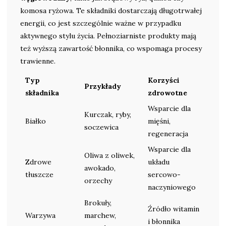
komosa ryżowa. Te składniki dostarczają długotrwałej
energii, co jest szczególnie ważne w przypadku
aktywnego stylu życia. Pełnoziarniste produkty mają
też wyższą zawartość błonnika, co wspomaga procesy
trawienne.
Typ
Korzyści
Przykłady
składnika
zdrowotne
Wsparcie dla
Kurczak, ryby,
Białko
mięśni,
soczewica
regeneracja
Wsparcie dla
Oliwa z oliwek,
Zdrowe
układu
awokado,
tłuszcze
sercowo-
orzechy
naczyniowego
Brokuły,
Źródło witamin
Warzywa
marchew,
i błonnika