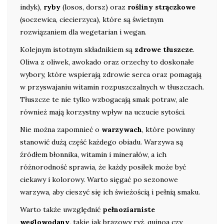
indyk),
ryby
(losos, dorsz) oraz
rośliny strączkowe
(soczewica, ciecierzyca), które są świetnym
rozwiązaniem dla wegetarian i wegan.
Kolejnym istotnym składnikiem są
zdrowe tłuszcze
.
Oliwa z oliwek, awokado oraz orzechy to doskonałe
wybory, które wspierają zdrowie serca oraz pomagają
w przyswajaniu witamin rozpuszczalnych w tłuszczach.
Tłuszcze te nie tylko wzbogacają smak potraw, ale
również mają korzystny wpływ na uczucie sytości.
Nie można zapomnieć o
warzywach
, które powinny
stanowić dużą część każdego obiadu. Warzywa są
źródłem błonnika, witamin i minerałów, a ich
różnorodność sprawia, że każdy posiłek może być
ciekawy i kolorowy. Warto sięgać po sezonowe
warzywa, aby cieszyć się ich świeżością i pełnią smaku.
Warto także uwzględnić
pełnoziarniste
węglowodany
, takie jak brązowy ryż, quinoa czy