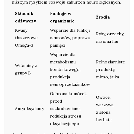
niższym ryzykiem rozwoju zaburzeń neurologicznych.
Składnik
Funkcje w
Źródła
odżywczy
organizmie
Kwasy
Wsparcie dla funkcji
Ryby, orzechy,
tłuszczowe
neuronów, poprawa
nasiona lnu
Omega-3
pamięci
Wsparcie dla
metabolizmu
Pełnoziarniste
Witaminy z
komórkowego,
produkty,
grupy B
produkcja
mięso, jajka
neuroprzekaźników
Ochrona komórek
Owoce,
przed
warzywa,
Antyoksydanty
uszkodzeniami,
zielona
redukcja stresu
herbata
oksydacyjnego