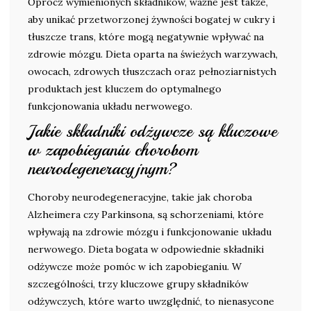
Oprócz wymienionych składników, ważne jest także,
aby unikać przetworzonej żywności bogatej w cukry i
tłuszcze trans, które mogą negatywnie wpływać na
zdrowie mózgu. Dieta oparta na świeżych warzywach,
owocach, zdrowych tłuszczach oraz pełnoziarnistych
produktach jest kluczem do optymalnego
funkcjonowania układu nerwowego.
Jakie składniki odżywcze są kluczowe
w zapobieganiu chorobom
neurodegeneracyjnym?
Choroby neurodegeneracyjne, takie jak choroba
Alzheimera czy Parkinsona, są schorzeniami, które
wpływają na zdrowie mózgu i funkcjonowanie układu
nerwowego. Dieta bogata w odpowiednie składniki
odżywcze może pomóc w ich zapobieganiu. W
szczególności, trzy kluczowe grupy składników
odżywczych, które warto uwzględnić, to nienasycone