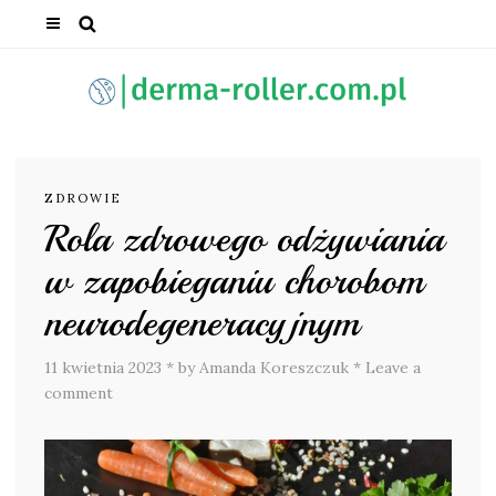
ZDROWIE
Rola zdrowego odżywiania
w zapobieganiu chorobom
neurodegeneracyjnym
11 kwietnia 2023
*
by Amanda Koreszczuk
*
Leave a
comment