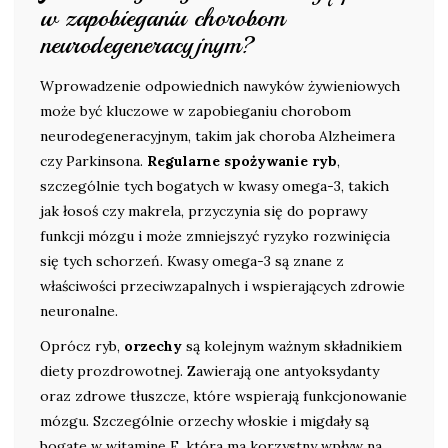
w zapobieganiu chorobom
neurodegeneracyjnym?
Wprowadzenie odpowiednich nawyków żywieniowych
może być kluczowe w zapobieganiu chorobom
neurodegeneracyjnym, takim jak choroba Alzheimera
czy Parkinsona.
Regularne spożywanie ryb
,
szczególnie tych bogatych w kwasy omega-3, takich
jak łosoś czy makrela, przyczynia się do poprawy
funkcji mózgu i może zmniejszyć ryzyko rozwinięcia
się tych schorzeń. Kwasy omega-3 są znane z
właściwości przeciwzapalnych i wspierających zdrowie
neuronalne.
Oprócz ryb,
orzechy
są kolejnym ważnym składnikiem
diety prozdrowotnej. Zawierają one antyoksydanty
oraz zdrowe tłuszcze, które wspierają funkcjonowanie
mózgu. Szczególnie orzechy włoskie i migdały są
bogate w witaminę E, która ma korzystny wpływ na