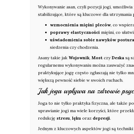
Wykonywanie asan, czyli pozycji jogi, umożliwia 
stabilizujące, które są kluczowe dla utrzymani
wzmocnienia mięśni pleców
, co wspier
poprawy elastyczności
mięśni, co ułatw
uświadomienia sobie nawyków postur
siedzenia czy chodzenia.
Asany takie jak
Wojownik
,
Most
czy
Deska
są s
regularnemu wykonywaniu można zauważyć znacz
praktykujące jogę często zgłaszają nie tylko m
większą pewność siebie w swoich ruchach.
Jak joga wpływa na zdrowie psyc
Joga to nie tylko praktyka fizyczna, ale także 
uprawianie jogi ma wiele korzyści, które przekła
redukcję
stresu
,
lęku
oraz
depresji
.
Jednym z kluczowych aspektów jogi są techniki