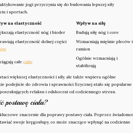
raktykowanie jogi przyczynia się do budowania lepszej siły
iu i sportach.
yw na elastyczność
Wpływ na siłę
ększają elastyczność nóg i bioder
Budują siłę nóg i core
rawiają elastyczność dolnej części
Wzmacniają mięśnie pleców i
ców
ramion
Ogólnie wzmacniają i
ciągają całe
ciało
stabilizują
taci większej elastyczności i siły, ale także wspiera ogólne
 podejście do zdrowia i sprawności fizycznej stało się popularne 
poszukujących relaksu i odskoczni od codziennego stresu.
ć postawę ciała?
ma kluczowe znaczenie dla poprawy postawy ciała. Poprzez świadomo
 ustawiać swoje kręgosłupy, co może znacząco wpłynąć na codzienne