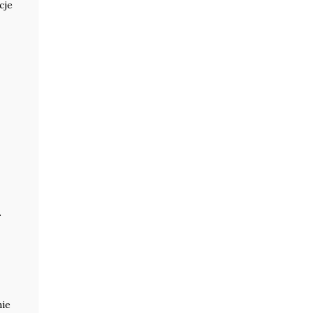
cje
.
nie