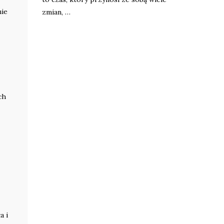
nie
zmian, …
ch
a i