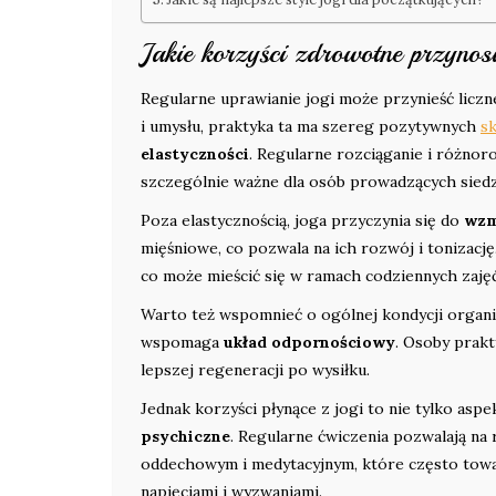
Jakie korzyści zdrowotne przynosi
Regularne uprawianie jogi może przynieść liczn
i umysłu, praktyka ta ma szereg pozytywnych
s
elastyczności
. Regularne rozciąganie i różnorod
szczególnie ważne dla osób prowadzących siedzą
Poza elastycznością, joga przyczynia się do
wzm
mięśniowe, co pozwala na ich rozwój i tonizacj
co może mieścić się w ramach codziennych zaję
Warto też wspomnieć o ogólnej kondycji organiz
wspomaga
układ odpornościowy
. Osoby prakt
lepszej regeneracji po wysiłku.
Jednak korzyści płynące z jogi to nie tylko as
psychiczne
. Regularne ćwiczenia pozwalają na
oddechowym i medytacyjnym, które często towar
napięciami i wyzwaniami.