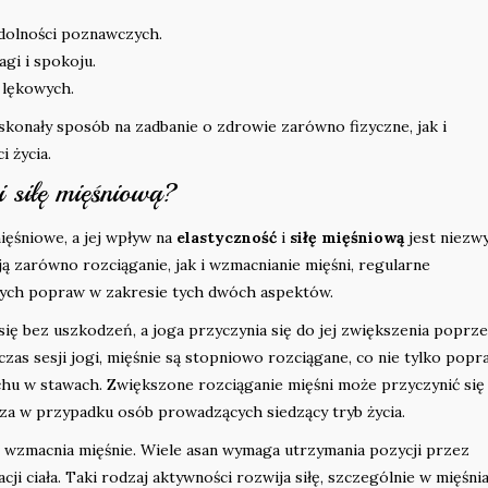
dolności poznawczych.
gi i spokoju.
 lękowych.
konały sposób na zadbanie o zdrowie zarówno fizyczne, jak i
i życia.
i siłę mięśniową?
ięśniowe, a jej wpływ na
elastyczność
i
siłę mięśniową
jest niezw
ą zarówno rozciąganie, jak i wzmacnianie mięśni, regularne
ych popraw w zakresie tych dwóch aspektów.
się bez uszkodzeń, a joga przyczynia się do jej zwiększenia poprz
zas sesji jogi, mięśnie są stopniowo rozciągane, co nie tylko popr
uchu w stawach. Zwiększone rozciąganie mięśni może przyczynić się
cza w przypadku osób prowadzących siedzący tryb życia.
ż wzmacnia mięśnie. Wiele asan wymaga utrzymania pozycji przez
acji ciała. Taki rodzaj aktywności rozwija siłę, szczególnie w mięśni