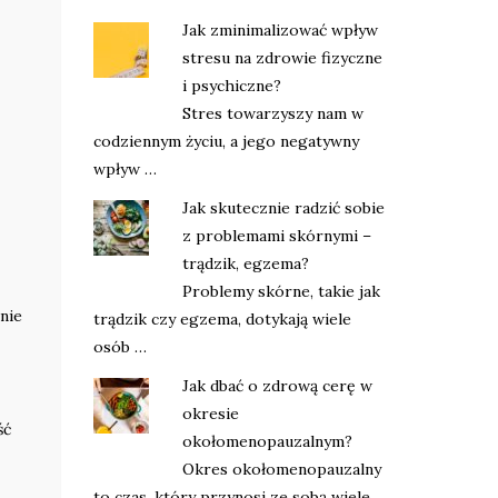
Jak zminimalizować wpływ
stresu na zdrowie fizyczne
i psychiczne?
Stres towarzyszy nam w
codziennym życiu, a jego negatywny
wpływ …
Jak skutecznie radzić sobie
z problemami skórnymi –
trądzik, egzema?
Problemy skórne, takie jak
nie
trądzik czy egzema, dotykają wiele
osób …
Jak dbać o zdrową cerę w
okresie
ść
okołomenopauzalnym?
Okres okołomenopauzalny
to czas, który przynosi ze sobą wiele