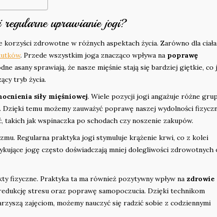
 regularne uprawianie jogi?
e korzyści zdrowotne w różnych aspektach życia. Zarówno dla ciała,
kutków
. Przede wszystkim joga znacząco wpływa na
poprawę
ne asany sprawiają, że nasze mięśnie stają się bardziej giętkie, co 
cy tryb życia.
ocnienia siły mięśniowej
. Wiele pozycji jogi angażuje różne gru
ę. Dzięki temu możemy zauważyć poprawę naszej wydolności fizyczn
ć, takich jak wspinaczka po schodach czy noszenie zakupów.
mu. Regularna praktyka jogi stymuluje krążenie krwi, co z kolei
ykujące jogę często doświadczają mniej dolegliwości zdrowotnych 
pekty fizyczne. Praktyka ta ma również pozytywny wpływ na
zdrowie
 redukcję stresu oraz poprawę samopoczucia. Dzięki technikom
zyszą zajęciom, możemy nauczyć się radzić sobie z codziennymi