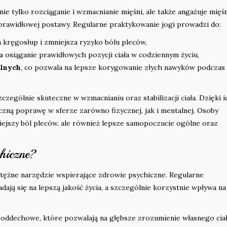
nie tylko rozciąganie i wzmacnianie mięśni, ale także angażuje mięś
a prawidłowej postawy. Regularne praktykowanie jogi prowadzi do:
a kręgosłup i zmniejsza ryzyko bólu pleców,
ia osiąganie prawidłowych pozycji ciała w codziennym życiu,
alnych
, co pozwala na lepsze korygowanie złych nawyków podczas
zczególnie skuteczne w wzmacnianiu oraz stabilizacji ciała. Dzięki i
ną poprawę w sferze zarówno fizycznej, jak i mentalnej. Osoby
niejszy ból pleców, ale również lepsze samopoczucie ogólne oraz
hiczne?
potężne narzędzie wspierające zdrowie psychiczne. Regularne
dają się na lepszą jakość życia, a szczególnie korzystnie wpływa na
 oddechowe, które pozwalają na głębsze zrozumienie własnego ciał