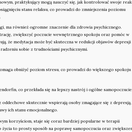
owym, praktykujący mogą nauczyć się, jak kontrolować swoje reak
 osiągnięciu stanu relaksu, co prowadzi do zmniejszenia poziomu
.
ogi, ma również ogromne znaczenie dla zdrowia psychicznego.
rację, zwiększyć poczucie wewnętrznego spokoju oraz pomóc w
erują, że medytacja może być skuteczna w redukcji objawów depresji
 radzeniu sobie z trudnościami psychicznymi.
pomaga obniżyć poziom stresu, co prowadzi do większego spokoju
ndorfin, co przekłada się na lepszy nastrój i ogólne samopoczucie
z oddechowe skutecznie wspierają osoby zmagające się z depresją,
rawy ich stanu emocjonalnego.
ym korzyściom, staje się coraz bardziej popularne w terapii
o życia to prosty sposób na poprawę samopoczucia oraz zwiększe