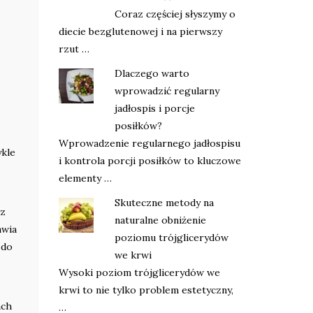
Coraz częściej słyszymy o
diecie bezglutenowej i na pierwszy
rzut …
Dlaczego warto
wprowadzić regularny
jadłospis i porcje
posiłków?
Wprowadzenie regularnego jadłospisu
ykle
i kontrola porcji posiłków to kluczowe
elementy …
Skuteczne metody na
ez
naturalne obniżenie
awia
poziomu trójglicerydów
 do
we krwi
Wysoki poziom trójglicerydów we
krwi to nie tylko problem estetyczny,
ach
…