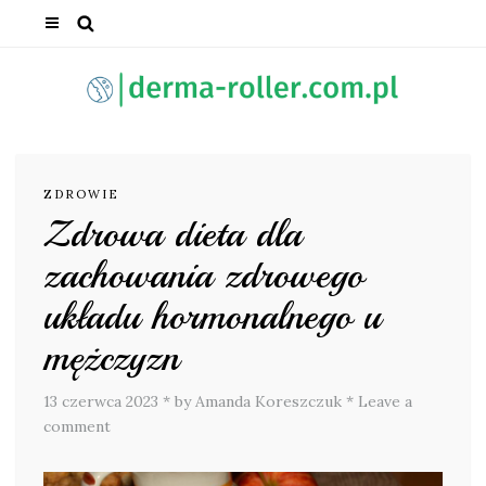
ZDROWIE
Zdrowa dieta dla
zachowania zdrowego
układu hormonalnego u
mężczyzn
13 czerwca 2023
*
by Amanda Koreszczuk
*
Leave a
comment