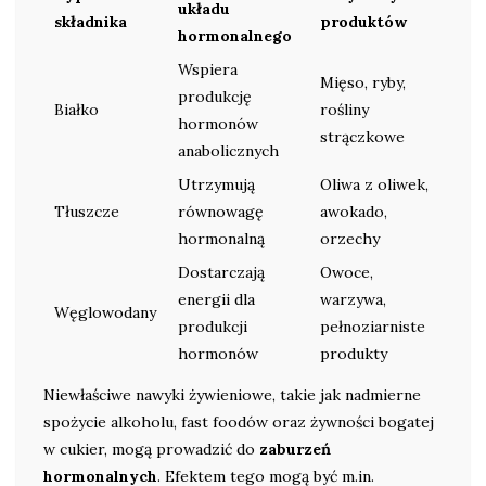
układu
składnika
produktów
hormonalnego
Wspiera
Mięso, ryby,
produkcję
Białko
rośliny
hormonów
strączkowe
anabolicznych
Utrzymują
Oliwa z oliwek,
Tłuszcze
równowagę
awokado,
hormonalną
orzechy
Dostarczają
Owoce,
energii dla
warzywa,
Węglowodany
produkcji
pełnoziarniste
hormonów
produkty
Niewłaściwe nawyki żywieniowe, takie jak nadmierne
spożycie alkoholu, fast foodów oraz żywności bogatej
w cukier, mogą prowadzić do
zaburzeń
hormonalnych
. Efektem tego mogą być m.in.