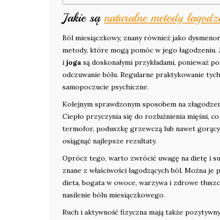
Jakie są
naturalne metody łagodz
Ból miesiączkowy, znany również jako dysmenorr
metody, które mogą pomóc w jego łagodzeniu. J
i
joga
są doskonałymi przykładami, ponieważ po
odczuwanie bólu. Regularne praktykowanie tych
samopoczucie psychiczne.
Kolejnym sprawdzonym sposobem na złagodzeni
Ciepło przyczynia się do rozluźnienia mięśni, 
termofor, poduszkę grzewczą lub nawet gorący 
osiągnąć najlepsze rezultaty.
Oprócz tego, warto zwrócić uwagę na dietę i s
znane z właściwości łagodzących ból. Można je 
dieta, bogata w owoce, warzywa i zdrowe tłusz
nasilenie bólu miesiączkowego.
Ruch i aktywność fizyczna mają także pozytywn