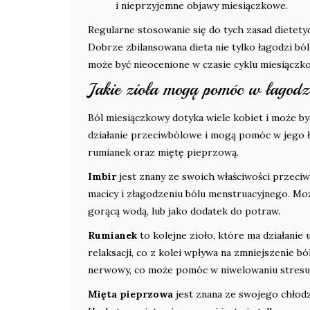
i nieprzyjemne objawy miesiączkowe.
Regularne stosowanie się do tych zasad dietet
Dobrze zbilansowana dieta nie tylko łagodzi bó
może być nieocenione w czasie cyklu miesiączk
Jakie zioła mogą pomóc w łagodz
Ból miesiączkowy dotyka wiele kobiet i może być 
działanie przeciwbólowe i mogą pomóc w jego ł
rumianek oraz miętę pieprzową.
Imbir
jest znany ze swoich właściwości przec
macicy i złagodzeniu bólu menstruacyjnego. Moż
gorącą wodą, lub jako dodatek do potraw.
Rumianek
to kolejne zioło, które ma działani
relaksacji, co z kolei wpływa na zmniejszenie 
nerwowy, co może pomóc w niwelowaniu stresu
Mięta pieprzowa
jest znana ze swojego chłodz