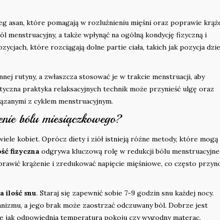
reg asan, które pomagają w rozluźnieniu mięśni oraz poprawie krąże
l menstruacyjny, a także wpłynąć na ogólną kondycję fizyczną i
zycjach, które rozciągają dolne partie ciała, takich jak pozycja dzi
nej rutyny, a zwłaszcza stosować je w trakcie menstruacji, aby
tyczna praktyka relaksacyjnych technik może przynieść ulgę oraz
iązanymi z cyklem menstruacyjnym.
nie bólu miesiączkowego?
iele kobiet. Oprócz diety i ziół istnieją różne metody, które mogą
ść fizyczna
odgrywa kluczową rolę w redukcji bólu menstruacyjne
oprawić krążenie i zredukować napięcie mięśniowe, co często przyn
 ilość snu
. Staraj się zapewnić sobie 7-9 godzin snu każdej nocy.
anizmu, a jego brak może zaostrzać odczuwany ból. Dobrze jest
ie jak odpowiednia temperatura pokoju czy wygodny materac.