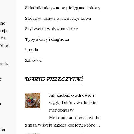
Składniki aktywne w pielęgnacji skóry
Skóra wrażliwa oraz naczynkowa
lne
Styl życia i wpływ na skórę
acja
 na
Typy skóry i diagnoza
ólne
Uroda
Zdrowie
uch.
y
WARTO PRZECZYTAĆ
Jak zadbać o zdrowie i
wygląd skóry w okresie
a
menopauzy?
Menopauza to czas wielu
zmian w życiu każdej kobiety, które …
nej