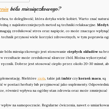
enia
bólu miesiączkowego?
hea, to dolegliwość, która dotyka wiele kobiet. Warto znać natura
edną z najskuteczniejszych metod są techniki relaksacyjne.
Medyt
magają zredukować stres oraz napięcie, co może znacząco wpłynąć
 technik przynosi wiele korzyści zdrowotnych, w tym poprawia og
e bólu miesiączkowego jest stosowanie
ciepłych okładów
na brz
co w rezultacie może zredukować skurcze i ból. Można wykorzystać
ręcznik. Dobrze jest stosować ciepło przez około 20-30 minut, ab
uplementację. Niektóre
zioła
, takie jak
imbir
czy
korzeń maca
, są
pić w postaci herbaty lub przyjmować jako suplementy. Odpowiedni
cze, również wpływa na ogólny stan zdrowia oraz może zmniejszać
y wpływ na samopoczucie. Regularne ćwiczenia, nawet o umiarkowa