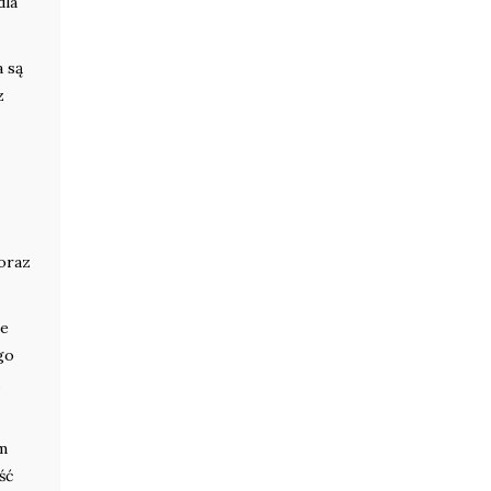
dla
a są
z
oraz
ne
go
.
im
ść