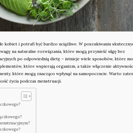
le kobiet i potrafi być bardzo uciążliwe. W poszukiwaniu skuteczny
wagę na naturalne rozwiązania, które mogą przynieść ulgę bez
ksacyjnych po odpowiednią dietę – istnieje wiele sposobów, które m
plementów, które wspierają organizm, a także włączenie aktywnośc
lementy, które mogą znacząco wpłynąć na samopoczucie. Warto zate
ość życia podczas menstruacji.
iączkowego?
siączkowego?
 menstruacyjnym?
iączkowego?