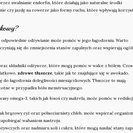
zez uwalnianie endorfin, które działają jako naturalne środki
ie czy jazdę na rowerze jako formy ruchu, które wpływają korzys
czkowy?
 a odpowiednie odżywianie może pomóc w jego łagodzeniu. Warto
czyniają się do zmniejszenia stanów zapalnych oraz wspierają ogó
raz składniki odżywcze, które mogą pomóc w walce z bólem. Czos
odatkowo,
zdrowe tłuszcze
, takie jak te znajdujące się w awokado,
ę do łagodzenia dolegliwości miesiączkowych. Tłuszcze te mają
istotne w przypadku bólu menstruacyjnego.
asy omega-3, takich jak łosoś czy makrela, może pomóc w redukcj
jak brązowy ryż oraz pełnoziarnisty chleb, może wspierać organiz
 zapobiegać wahaniom nastroju.
wczych oraz nadmiaru soli i cukru, które mogą nasilać stany zap