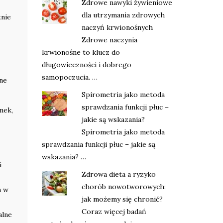
Zdrowe nawyki żywieniowe
dla utrzymania zdrowych
tnie
naczyń krwionośnych
Zdrowe naczynia
krwionośne to klucz do
długowieczności i dobrego
samopoczucia. …
lne
Spirometria jako metoda
sprawdzania funkcji płuc –
nek,
jakie są wskazania?
Spirometria jako metoda
sprawdzania funkcji płuc – jakie są
wskazania? …
i
Zdrowa dieta a ryzyko
chorób nowotworowych:
m w
jak możemy się chronić?
Coraz więcej badań
alne