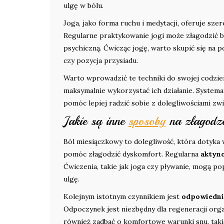
ulgę w bólu.
Joga, jako forma ruchu i medytacji, oferuje sze
Regularne praktykowanie jogi może złagodzić bó
psychiczną. Ćwicząc jogę, warto skupić się na po
czy pozycja przysiadu.
Warto wprowadzić te techniki do swojej codzien
maksymalnie wykorzystać ich działanie. Systema
pomóc lepiej radzić sobie z dolegliwościami zw
Jakie są inne
sposoby
na złagodze
Ból miesiączkowy to dolegliwość, która dotyka w
pomóc złagodzić dyskomfort. Regularna
aktyno
Ćwiczenia, takie jak joga czy pływanie, mogą p
ulgę.
Kolejnym istotnym czynnikiem jest
odpowiednia
Odpoczynek jest niezbędny dla regeneracji org
również zadbać o komfortowe warunki snu, tak