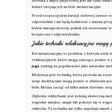
Herbata z mięty pieprzowej jest nie tylko smacz
kobiet cierpiących na bóle menstruacyjne.
Przed rozpoczęciem kuracji ziołowej zawsze war
odpowiednie i nie będą kolidować z innymi prz
bólem miesiączkowym, jednak ich stosowanie w
bezpieczny i odpowiedzialny.
Jakie techniki relaksacyjne mog
Ból menstruacyjny to problem, z którym wiele ko
relaksacyjnych, które mogą znacząco pomóc w je
joga
zyskują na popularności jako naturalne me
Medytacja jest techniką, która pozwala na wycis
sesje medytacyjne mogą pomóc w obniżeniu pozi
bólu. Można zacząć od kilku minut dziennie, st
Głębokie oddychanie jest kolejną skuteczną met
wygodne miejsce, usiąść lub położyć się w wygo
oddechu. Ta technika nie tylko uspokaja umysł,