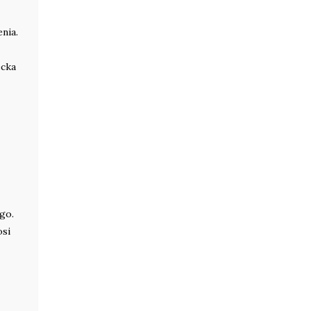
nia.
ecka
go.
osi