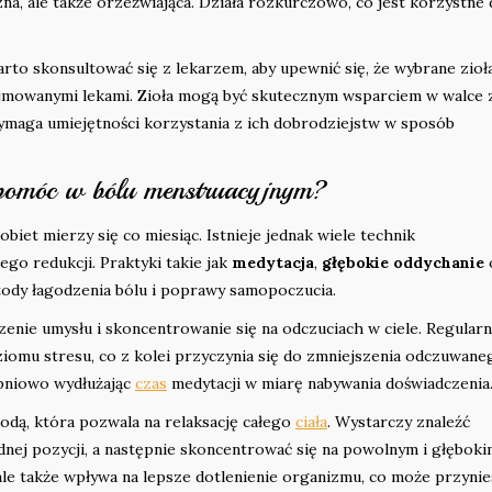
na, ale także orzeźwiająca. Działa rozkurczowo, co jest korzystne 
to skonsultować się z lekarzem, aby upewnić się, że wybrane zioł
yjmowanymi lekami. Zioła mogą być skutecznym wsparciem w walce 
ymaga umiejętności korzystania z ich dobrodziejstw w sposób
ą pomóc w bólu menstruacyjnym?
biet mierzy się co miesiąc. Istnieje jednak wiele technik
go redukcji. Praktyki takie jak
medytacja
,
głębokie oddychanie
tody łagodzenia bólu i poprawy samopoczucia.
zenie umysłu i skoncentrowanie się na odczuciach w ciele. Regular
omu stresu, co z kolei przyczynia się do zmniejszenia odczuwane
opniowo wydłużając
czas
medytacji w miarę nabywania doświadczenia
odą, która pozwala na relaksację całego
ciała
. Wystarczy znaleźć
dnej pozycji, a następnie skoncentrować się na powolnym i głębok
 ale także wpływa na lepsze dotlenienie organizmu, co może przynie