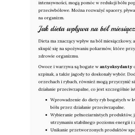
intensywności, mogą pomóc w redukcji bólu popr
przeciwbólowe. Można rozważyć spacery, pływan
na organizm.
Jak dieta wpływa na ból miesią
Dieta ma znaczący wpływ na ból miesiączkowy,
skupić się na spożywaniu pokarmów, które przy
zdrowie organizmu.
Owoce i warzywa są bogate w
antyoksydanty
o
szpinak, a także jagody to doskonały wybór. D
orzechach i rybach, również mogą przyczynić si
działanie przeciwzapalne, co jest szczególnie 
Wprowadzenie do diety ryb bogatych w kw
bólu przez działanie przeciwzapalne.
Wybieranie pełnoziarnistych produktów, 
utrzymaniu stabilnego poziomu energii i
Unikanie przetworzonych produktów spoży