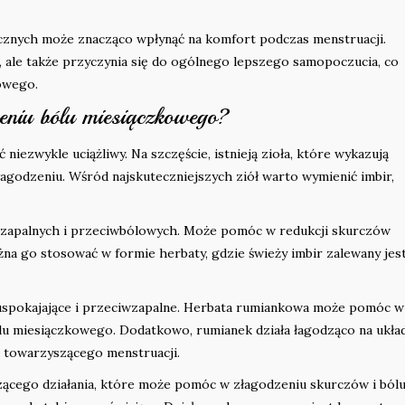
ycznych może znacząco wpłynąć na komfort podczas menstruacji.
l, ale także przyczynia się do ogólnego lepszego samopoczucia, co
owego.
eniu bólu miesiączkowego?
niezwykle uciążliwy. Na szczęście, istnieją zioła, które wykazują
agodzeniu. Wśród najskuteczniejszych ziół warto wymienić imbir,
iwzapalnych i przeciwbólowych. Może pomóc w redukcji skurczów
na go stosować w formie herbaty, gdzie świeży imbir zalewany jes
e uspokajające i przeciwzapalne. Herbata rumiankowa może pomóc w
bólu miesiączkowego. Dodatkowo, rumianek działa łagodząco na ukła
 towarzyszącego menstruacji.
ącego działania, które może pomóc w złagodzeniu skurczów i bólu