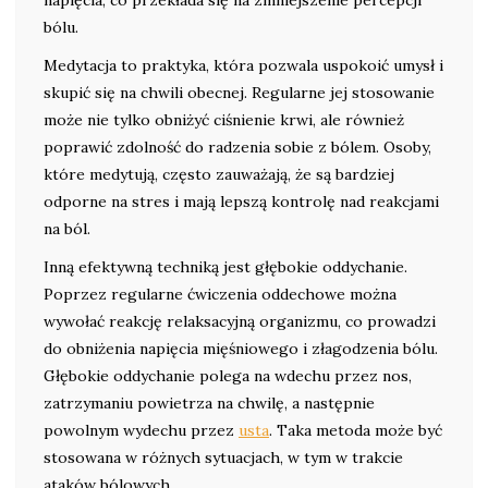
napięcia, co przekłada się na zmniejszenie percepcji
bólu.
Medytacja to praktyka, która pozwala uspokoić umysł i
skupić się na chwili obecnej. Regularne jej stosowanie
może nie tylko obniżyć ciśnienie krwi, ale również
poprawić zdolność do radzenia sobie z bólem. Osoby,
które medytują, często zauważają, że są bardziej
odporne na stres i mają lepszą kontrolę nad reakcjami
na ból.
Inną efektywną techniką jest głębokie oddychanie.
Poprzez regularne ćwiczenia oddechowe można
wywołać reakcję relaksacyjną organizmu, co prowadzi
do obniżenia napięcia mięśniowego i złagodzenia bólu.
Głębokie oddychanie polega na wdechu przez nos,
zatrzymaniu powietrza na chwilę, a następnie
powolnym wydechu przez
usta
. Taka metoda może być
stosowana w różnych sytuacjach, w tym w trakcie
ataków bólowych.