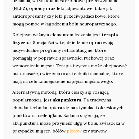
działania, w tym leki niesteroidowe przeciwzapalne
(NLPZ), opioidy oraz leki adjuwantowe, takie jak
antidrepresanty czy leki przeciwpadaczkowe, które
mogą pomóc w łagodzeniu bólu neuropatycznego.
Kolejnym ważnym elementem leczenia jest
terapia
fizyczna
. Specjaliści w tej dziedzinie opracowują
indywidualne programy rehabilitacyjne, które
pomagają w poprawie sprawności ruchowej oraz
wzmocnieniu mięśni. Terapia fizyczna może obejmować
m.in. masaże, ćwiczenia oraz techniki manualne, które
mają na celu zmniejszenie napięcia mięśniowego.
Alternatywną metodą, która cieszy się rosnącą
popularnością, jest
akupunktura
. Ta tradycyjna
chińska technika opiera się na stymulacji określonych
punktów na ciele igłami. Badania sugerują, że
akupunktura może przynieść ulgę w bólu, zwłaszcza w
przypadku migren, bólów
pleców
czy stawów.