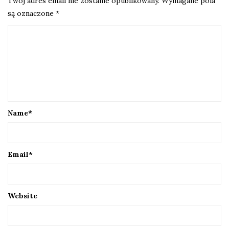
Twój adres email nie zostanie opublikowany.
Wymagane pola
są oznaczone
*
Name
*
Email
*
Website