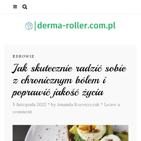
ZDROWIE
Jak skutecznie radzić sobie
z chronicznym bólem i
poprawić jakość życia
5 listopada 2022
*
by Amanda Koreszczuk
*
Leave a
comment