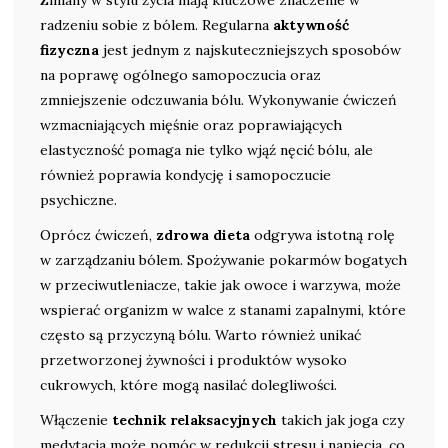
Zmiany w stylu życia mają kluczowe znaczenie w
radzeniu sobie z bólem. Regularna
aktywność
fizyczna
jest jednym z najskuteczniejszych sposobów
na poprawę ogólnego samopoczucia oraz
zmniejszenie odczuwania bólu. Wykonywanie ćwiczeń
wzmacniających mięśnie oraz poprawiających
elastyczność pomaga nie tylko wjąź nęcić bólu, ale
również poprawia kondycję i samopoczucie
psychiczne.
Oprócz ćwiczeń,
zdrowa dieta
odgrywa istotną rolę
w zarządzaniu bólem. Spożywanie pokarmów bogatych
w przeciwutleniacze, takie jak owoce i warzywa, może
wspierać organizm w walce z stanami zapalnymi, które
często są przyczyną bólu. Warto również unikać
przetworzonej żywności i produktów wysoko
cukrowych, które mogą nasilać dolegliwości.
Włączenie
technik relaksacyjnych
takich jak joga czy
medytacja może pomóc w redukcji stresu i napięcia, co