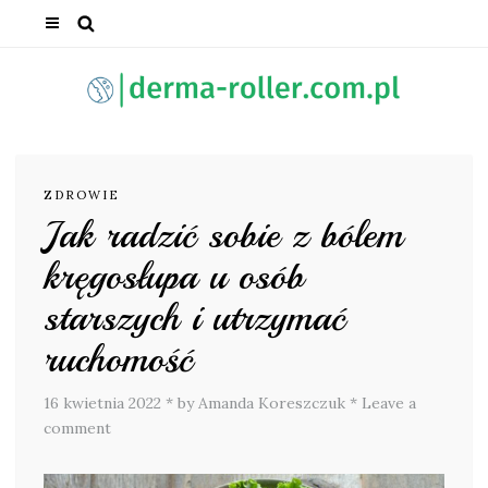
ZDROWIE
Jak radzić sobie z bólem
kręgosłupa u osób
starszych i utrzymać
ruchomość
16 kwietnia 2022
*
by Amanda Koreszczuk
*
Leave a
comment