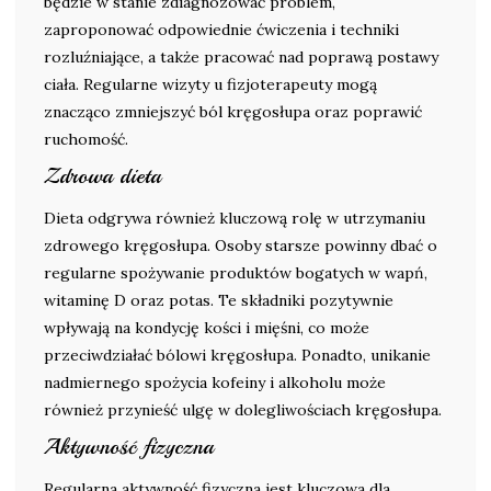
będzie w stanie zdiagnozować problem,
zaproponować odpowiednie ćwiczenia i techniki
rozluźniające, a także pracować nad poprawą postawy
ciała. Regularne wizyty u fizjoterapeuty mogą
znacząco zmniejszyć ból kręgosłupa oraz poprawić
ruchomość.
Zdrowa dieta
Dieta odgrywa również kluczową rolę w utrzymaniu
zdrowego kręgosłupa. Osoby starsze powinny dbać o
regularne spożywanie produktów bogatych w wapń,
witaminę D oraz potas. Te składniki pozytywnie
wpływają na kondycję kości i mięśni, co może
przeciwdziałać bólowi kręgosłupa. Ponadto, unikanie
nadmiernego spożycia kofeiny i alkoholu może
również przynieść ulgę w dolegliwościach kręgosłupa.
Aktywność fizyczna
Regularna aktywność fizyczna jest kluczowa dla