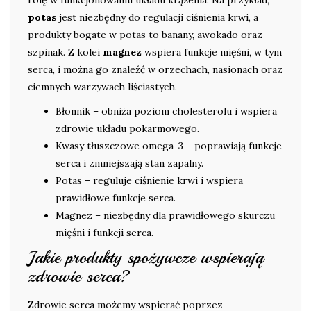
rolę w funkcjonowaniu układu krążenia. Na przykład,
potas
jest niezbędny do regulacji ciśnienia krwi, a
produkty bogate w potas to banany, awokado oraz
szpinak. Z kolei
magnez
wspiera funkcje mięśni, w tym
serca, i można go znaleźć w orzechach, nasionach oraz
ciemnych warzywach liściastych.
Błonnik – obniża poziom cholesterolu i wspiera
zdrowie układu pokarmowego.
Kwasy tłuszczowe omega-3 – poprawiają funkcje
serca i zmniejszają stan zapalny.
Potas – reguluje ciśnienie krwi i wspiera
prawidłowe funkcje serca.
Magnez – niezbędny dla prawidłowego skurczu
mięśni i funkcji serca.
Jakie produkty spożywcze wspierają
zdrowie serca?
Zdrowie serca możemy wspierać poprzez