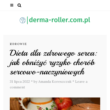
ZDROWIE
Dieta dla zdrowego serca:
jak obniżyć ryzyko chorób
sercowo-naczyniowych
31 lipca 2022
*
by Amanda Koreszczuk
*
Leave a
comment