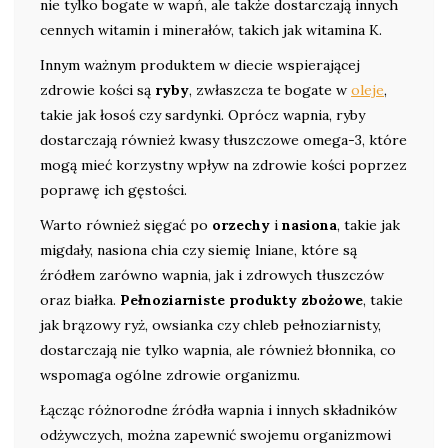
nie tylko bogate w wapń, ale także dostarczają innych
cennych witamin i minerałów, takich jak witamina K.
Innym ważnym produktem w diecie wspierającej
zdrowie kości są
ryby
, zwłaszcza te bogate w
oleje
,
takie jak łosoś czy sardynki. Oprócz wapnia, ryby
dostarczają również kwasy tłuszczowe omega-3, które
mogą mieć korzystny wpływ na zdrowie kości poprzez
poprawę ich gęstości.
Warto również sięgać po
orzechy
i
nasiona
, takie jak
migdały, nasiona chia czy siemię lniane, które są
źródłem zarówno wapnia, jak i zdrowych tłuszczów
oraz białka.
Pełnoziarniste produkty zbożowe
, takie
jak brązowy ryż, owsianka czy chleb pełnoziarnisty,
dostarczają nie tylko wapnia, ale również błonnika, co
wspomaga ogólne zdrowie organizmu.
Łącząc różnorodne źródła wapnia i innych składników
odżywczych, można zapewnić swojemu organizmowi