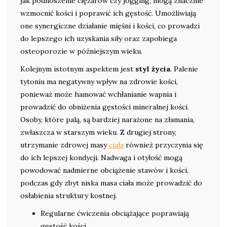
jak podnoszenie ciężarów czy jogging, mogą znacznie
wzmocnić kości i poprawić ich gęstość. Umożliwiają
one synergiczne działanie mięśni i kości, co prowadzi
do lepszego ich uzyskania siły oraz zapobiega
osteoporozie w późniejszym wieku.
Kolejnym istotnym aspektem jest
styl życia
. Palenie
tytoniu ma negatywny wpływ na zdrowie kości,
ponieważ może hamować wchłanianie wapnia i
prowadzić do obniżenia gęstości mineralnej kości.
Osoby, które palą, są bardziej narażone na złamania,
zwłaszcza w starszym wieku. Z drugiej strony,
utrzymanie zdrowej masy
ciała
również przyczynia się
do ich lepszej kondycji. Nadwaga i otyłość mogą
powodować nadmierne obciążenie stawów i kości,
podczas gdy zbyt niska masa ciała może prowadzić do
osłabienia struktury kostnej.
Regularne ćwiczenia obciążające poprawiają
gęstość kości.