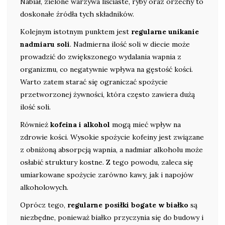
Nabiał, zielone warzywa liściaste, ryby oraz orzechy to
doskonałe źródła tych składników.
Kolejnym istotnym punktem jest
regularne unikanie
nadmiaru soli
. Nadmierna ilość soli w diecie może
prowadzić do zwiększonego wydalania wapnia z
organizmu, co negatywnie wpływa na gęstość kości.
Warto zatem starać się ograniczać spożycie
przetworzonej żywności, która często zawiera dużą
ilość soli.
Również
kofeina i alkohol
mogą mieć wpływ na
zdrowie kości. Wysokie spożycie kofeiny jest związane
z obniżoną absorpcją wapnia, a nadmiar alkoholu może
osłabić struktury kostne. Z tego powodu, zaleca się
umiarkowane spożycie zarówno kawy, jak i napojów
alkoholowych.
Oprócz tego,
regularne posiłki bogate w białko
są
niezbędne, ponieważ białko przyczynia się do budowy i