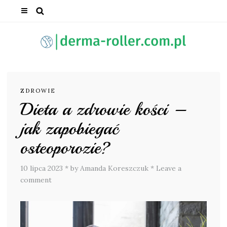
ZDROWIE
Dieta a zdrowie kości –
jak zapobiegać
osteoporozie?
10 lipca 2023
*
by Amanda Koreszczuk
*
Leave a
comment