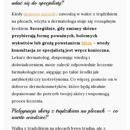
udać się do specjalisty?
Kiedy
domowe sposoby
zawodzą w walce z trądzikiem
na plecach, wizyta u dermatologa staje się rozsądnym
krokiem.
Szczególnie, gdy zmiany skórne
przybierają formę poważnych, bolesnych
wykwitów lub grożą powstaniem
blizn
– wtedy
konsultacja ze specjalistą jest wręcz konieczna.
Lekarz dermatolog, dysponując wiedzą i
doświadczeniem, może zalecić odpowiednie leczenie
farmakologiczne, sięgając po takie środki jak
antybiotyki czy izotretynoina. Co więcej, pomoże on w
doborze dermokosmetyków, które będą idealnie
dopasowane do potrzeb twojej skóry i wspomogą
proces leczenia.
Pielęgnacja skóry z trądzikiem na plecach – co
warto wiedzieć?
Walka z trądzikiem na plecach bywa trudna, ale z