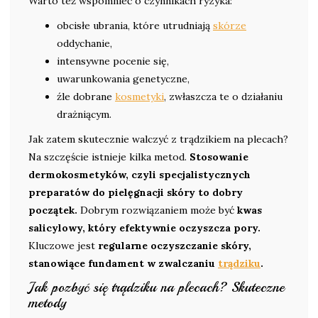
Warto też wspomnieć o czynnikach ryzyka:
obcisłe ubrania, które utrudniają
skórze
oddychanie,
intensywne pocenie się,
uwarunkowania genetyczne,
źle dobrane
kosmetyki
, zwłaszcza te o działaniu
drażniącym.
Jak zatem skutecznie walczyć z trądzikiem na plecach?
Na szczęście istnieje kilka metod.
Stosowanie
dermokosmetyków, czyli specjalistycznych
preparatów do pielęgnacji skóry to dobry
początek.
Dobrym rozwiązaniem może być
kwas
salicylowy, który efektywnie oczyszcza pory.
Kluczowe jest
regularne oczyszczanie skóry,
stanowiące fundament w zwalczaniu
trądziku
.
Jak pozbyć się trądziku na plecach? Skuteczne
metody