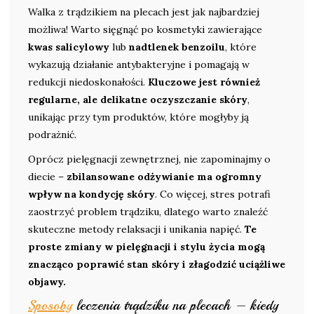
Walka z trądzikiem na plecach jest jak najbardziej
możliwa! Warto sięgnąć po kosmetyki zawierające
kwas salicylowy
lub
nadtlenek benzoilu
, które
wykazują działanie antybakteryjne i pomagają w
redukcji niedoskonałości.
Kluczowe jest również
regularne, ale delikatne oczyszczanie skóry
,
unikając przy tym produktów, które mogłyby ją
podrażnić.
Oprócz pielęgnacji zewnętrznej, nie zapominajmy o
diecie –
zbilansowane odżywianie ma ogromny
wpływ na kondycję skóry
. Co więcej, stres potrafi
zaostrzyć problem trądziku, dlatego warto znaleźć
skuteczne metody relaksacji i unikania napięć.
Te
proste zmiany w pielęgnacji i stylu życia mogą
znacząco poprawić stan skóry i złagodzić uciążliwe
objawy.
Sposoby
leczenia trądziku na plecach – kiedy