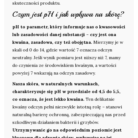
skuteczności produktu.
Czym jest pH i jak wpływa na skórę?
pH to parametr, który informuje nas o kwasowości
lub zasadowości danej substancji – czy jest ona
kwaśna, zasadowa, czy też obojętna.
Mierzymy je w
skali od 0 do 14, gdzie wartość 7 oznacza odczyn
neutralny. Jeśli wynik pomiaru jest niższy niż 7, mamy
do czynienia ze środowiskiem kwaśnym, a wartości
powyżej 7 wskazują na odczyn zasadowy.
Nasza skóra, w naturalnych warunkach,
charakteryzuje się pH w przedziale od 4,5 do 5,5,
co oznacza, że jest lekko kwaśna.
Ten delikatnie
kwaśny odczyn pełni niezwykle istotną rolę – stanowi
naturalną barierę ochronną, zabezpieczającą nas przed
szkodliwym działaniem bakterii i grzybów.
Utrzymywanie go na odpowiednim poziomie jest
kluczowe dla zdrowia skóry, wpływając na jej