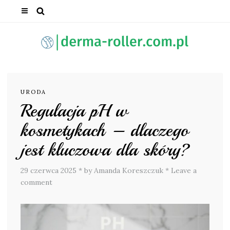
URODA
Regulacja pH w
kosmetykach – dlaczego
jest kluczowa dla skóry?
29 czerwca 2025
*
by Amanda Koreszczuk
*
Leave a
comment