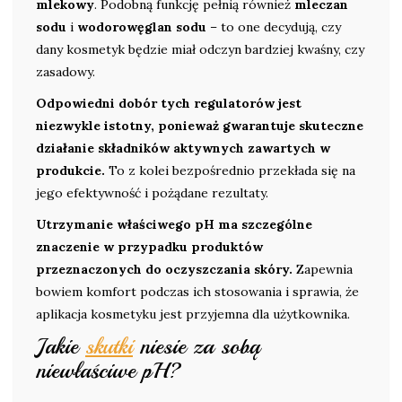
mlekowy
. Podobną funkcję pełnią również
mleczan
sodu
i
wodorowęglan sodu
– to one decydują, czy
dany kosmetyk będzie miał odczyn bardziej kwaśny, czy
zasadowy.
Odpowiedni dobór tych regulatorów jest
niezwykle istotny, ponieważ gwarantuje skuteczne
działanie składników aktywnych zawartych w
produkcie.
To z kolei bezpośrednio przekłada się na
jego efektywność i pożądane rezultaty.
Utrzymanie właściwego pH ma szczególne
znaczenie w przypadku produktów
przeznaczonych do oczyszczania skóry.
Zapewnia
bowiem komfort podczas ich stosowania i sprawia, że
aplikacja kosmetyku jest przyjemna dla użytkownika.
Jakie
skutki
niesie za sobą
niewłaściwe pH?