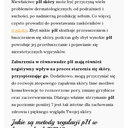
Niewłaściwe
pH skóry
może być przyczyną wielu
problemów dermatologicznych, od podrażnień i
suchości, po nadmierną produkcję sebum. Co więcej,
często prowadzi do powstawania zaskórników i
trądziku
. Zbyt niskie
pH
skutkuje przesuszeniem i
łuszczeniem się skóry, podczas gdy zbyt wysokie
pH
powoduje jej przetłuszczanie i pojawianie się
nieestetycznych wyprysków.
Zaburzenia w równowadze pH mają również
negatywny wpływ na proces starzenia się skóry,
przyspieszając go.
Dodatkowo, mogą przyczyniać się
do rozwoju atopowego zapalenia skóry. Inne możliwe
konsekwencje to rozszerzone pory, zmiany grzybicze
oraz zaczerwienienia. Dlatego właśnie utrzymanie
pH
na poziomie poniżej 7 jest tak istotne dla zachowania
zdrowia i pięknego wyglądu Twojej skóry.
Jakie są metody regulacji pH w