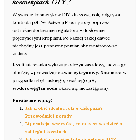
kosmetykach DIY?
W świecie kosmetyków DIY kluczową rolę odgrywa
kontrola
pH
. Właściwe
pH
osiąga się poprzez
ostrożne dodawanie regulatora – dosłownie
pojedynczymi kroplami. Po każdej takiej dawce
niezbędny jest ponowny pomiar, aby monitorować
zmiany.
Jeżeli mieszanka wykazuje odczyn zasadowy, można go
obniżyć, wprowadzając
kwas cytrynowy
. Natomiast w
przypadku zbyt niskiego, kwaśnego
pH,
wodorowęglan sodu
okaże się niezastąpiony.
Powiązane wpisy:
Jak zrobić idealne loki u chłopaka?
Przewodnik i porady
Liposukcja: wszystko, co musisz wiedzieć o
zabiegu i kosztach
Jak zrobić musujące kule kąpielowe DIY?