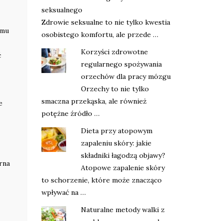
seksualnego
Zdrowie seksualne to nie tylko kwestia
emu
osobistego komfortu, ale przede …
Korzyści zdrowotne
ć
regularnego spożywania
orzechów dla pracy mózgu
Orzechy to nie tylko
smaczna przekąska, ale również
e
potężne źródło …
Dieta przy atopowym
zapaleniu skóry: jakie
składniki łagodzą objawy?
rna
Atopowe zapalenie skóry
to schorzenie, które może znacząco
wpływać na …
Naturalne metody walki z