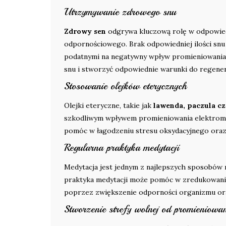
Utrzymywanie zdrowego snu
Zdrowy sen
odgrywa kluczową rolę w odpowied
odpornościowego. Brak odpowiedniej ilości snu 
podatnymi na negatywny wpływ promieniowania 
snu i stworzyć odpowiednie warunki do regener
Stosowanie olejków eterycznych
Olejki eteryczne, takie jak
lawenda, paczula c
szkodliwym wpływem promieniowania elektromag
pomóc w łagodzeniu stresu oksydacyjnego ora
Regularna praktyka medytacji
Medytacja jest jednym z najlepszych sposobów n
praktyka medytacji może pomóc w zredukowan
poprzez zwiększenie odporności organizmu ora
Stworzenie strefy wolnej od promieniowa