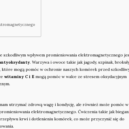
lektromagnetycznego
 ze szkodliwym wpływem promieniowania elektromagnetycznego je
antyoksydanty
. Warzywa i owoce takie jak jagody, szpinak, brokuły
h, które mogą pomóc w ochronie naszych komórek przed szkodli
ce
witaminy C i E
mogą pomóc w walce ze stresem oksydacyjnym
znym.
a nam utrzymać zdrową wagę i kondycję, ale również może pomóc w
 promieniowania elektromagnetycznego. Ćwiczenia takie jak biegani
zepływu krwi i dotlenieniu komórek, co może przyczynić się do
owania.