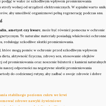
 podjąć w walce ze szkodliwym wpływem promieniowania
strefy wolnej od urządzeń elektronicznych. W sypialni warto unik
rów, aby umożliwić organizmowi pełną regenerację podczas snu.
ch
alin, ametyst czy kwarc
, może być również pomocna w ochronie
etycznym. Te naturalne materiały posiadają właściwości ochronne
, redukując szkodliwe skutki promieniowania.
tod, które mogą pomóc w ochronie przed szkodliwym wpływem
ieta, aktywność fizyczna, zdrowy sen, stosowanie olejków
ej od promieniowania oraz noszenie biżuterii z kamieni naturalnyc
u naszej odporności na negatywne skutki promieniowania
tody do codziennej rutyny, aby zadbać o swoje zdrowie i dobre
ania stabilnego poziomu cukru we krwi
i promować zdrowe nawyki żywieniowe