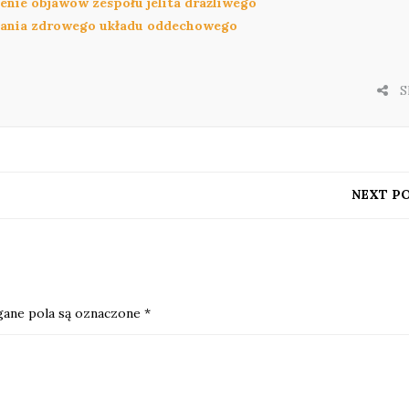
nie objawów zespołu jelita drażliwego
mania zdrowego układu oddechowego
S
NEXT P
ane pola są oznaczone
*