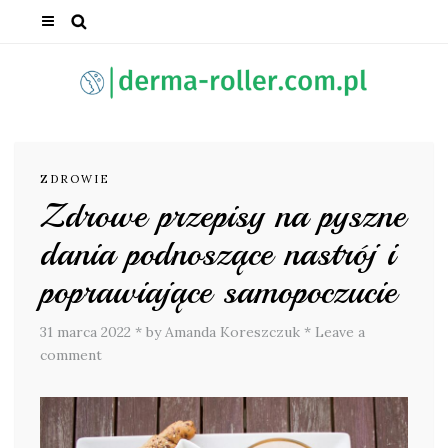
ZDROWIE
Zdrowe przepisy na pyszne
dania podnoszące nastrój i
poprawiające samopoczucie
31 marca 2022
*
by Amanda Koreszczuk
*
Leave a
comment