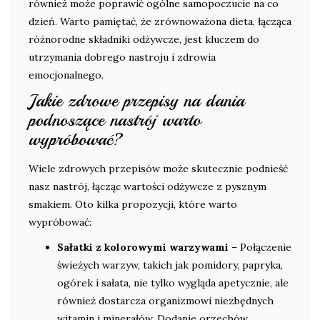
również może poprawić ogólne samopoczucie na co
dzień. Warto pamiętać, że zrównoważona dieta, łącząca
różnorodne składniki odżywcze, jest kluczem do
utrzymania dobrego nastroju i zdrowia
emocjonalnego.
Jakie zdrowe przepisy na dania
podnoszące nastrój warto
wypróbować?
Wiele zdrowych przepisów może skutecznie podnieść
nasz nastrój, łącząc wartości odżywcze z pysznym
smakiem. Oto kilka propozycji, które warto
wypróbować:
Sałatki z kolorowymi warzywami
– Połączenie
świeżych warzyw, takich jak pomidory, papryka,
ogórek i sałata, nie tylko wygląda apetycznie, ale
również dostarcza organizmowi niezbędnych
witamin i minerałów. Dodanie orzechów