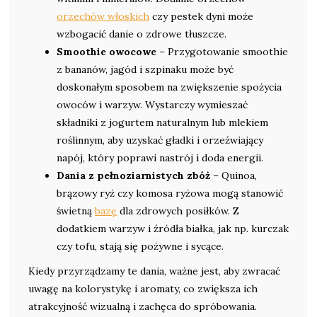
orzechów włoskich
czy pestek dyni może
wzbogacić danie o zdrowe tłuszcze.
Smoothie owocowe
– Przygotowanie smoothie
z bananów, jagód i szpinaku może być
doskonałym sposobem na zwiększenie spożycia
owoców i warzyw. Wystarczy wymieszać
składniki z jogurtem naturalnym lub mlekiem
roślinnym, aby uzyskać gładki i orzeźwiający
napój, który poprawi nastrój i doda energii.
Dania z pełnoziarnistych zbóż
– Quinoa,
brązowy ryż czy komosa ryżowa mogą stanowić
świetną
bazę
dla zdrowych posiłków. Z
dodatkiem warzyw i źródła białka, jak np. kurczak
czy tofu, stają się pożywne i sycące.
Kiedy przyrządzamy te dania, ważne jest, aby zwracać
uwagę na kolorystykę i aromaty, co zwiększa ich
atrakcyjność wizualną i zachęca do spróbowania.