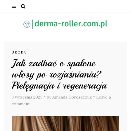
URODA
Jak zadbać o spalone
włosy po rozjaśnianiu?
Pielęgnacja i regeneracja
3 września 2025
*
by Amanda Koreszczuk
*
Leave a
comment