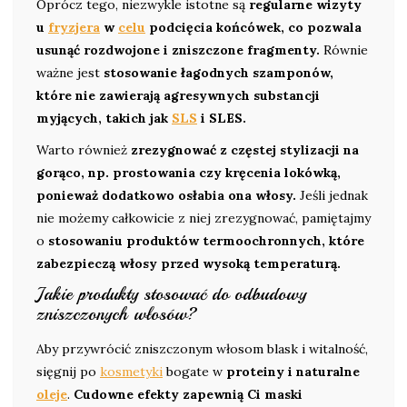
Oprócz tego, niezwykle istotne są
regularne wizyty
u
fryzjera
w
celu
podcięcia końcówek, co pozwala
usunąć rozdwojone i zniszczone fragmenty.
Równie
ważne jest
stosowanie łagodnych szamponów,
które nie zawierają agresywnych substancji
myjących, takich jak
SLS
i SLES.
Warto również
zrezygnować z częstej stylizacji na
gorąco, np. prostowania czy kręcenia lokówką,
ponieważ dodatkowo osłabia ona włosy.
Jeśli jednak
nie możemy całkowicie z niej zrezygnować, pamiętajmy
o
stosowaniu produktów termoochronnych, które
zabezpieczą włosy przed wysoką temperaturą.
Jakie produkty stosować do odbudowy
zniszczonych włosów?
Aby przywrócić zniszczonym włosom blask i witalność,
sięgnij po
kosmetyki
bogate w
proteiny i naturalne
oleje
.
Cudowne efekty zapewnią Ci maski