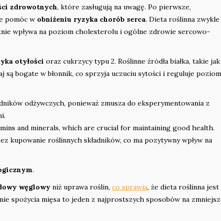
ści zdrowotnych
, które zasługują na uwagę. Po pierwsze,
oże pomóc w
obniżeniu ryzyka chorób serca
. Dieta roślinna zwykle
tnie wpływa na poziom cholesterolu i ogólne zdrowie sercowo-
yka otyłości
oraz cukrzycy typu 2. Roślinne źródła białka, takie jak
aj są bogate w błonnik, co sprzyja uczuciu sytości i reguluje pozio
adników odżywczych, ponieważ zmusza do eksperymentowania z
i.
amins and minerals, which are crucial for maintaining good health.
ez kupowanie roślinnych składników, co ma pozytywny wpływ na
logicznym
.
adowy węglowy
niż uprawa roślin,
co sprawia
, że dieta roślinna jest
zenie spożycia mięsa to jeden z najprostszych sposobów na zmniejsz