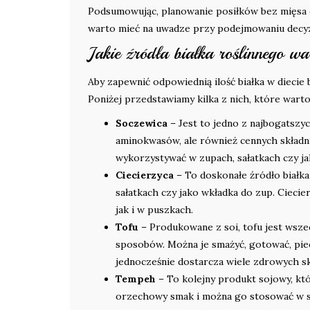
Podsumowując, planowanie posiłków bez mięsa 
warto mieć na uwadze przy podejmowaniu decyz
Jakie źródła białka roślinnego w
Aby zapewnić odpowiednią ilość białka w diecie 
Poniżej przedstawiamy kilka z nich, które wart
Soczewica
– Jest to jedno z najbogatszyc
aminokwasów, ale również cennych składni
wykorzystywać w zupach, sałatkach czy j
Ciecierzyca
– To doskonałe źródło białk
sałatkach czy jako wkładka do zup. Cieci
jak i w puszkach.
Tofu
– Produkowane z soi, tofu jest wsz
sposobów. Można je smażyć, gotować, piec
jednocześnie dostarcza wiele zdrowych s
Tempeh
– To kolejny produkt sojowy, kt
orzechowy smak i można go stosować w sti