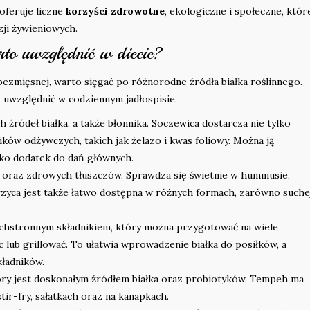
oferuje liczne
korzyści zdrowotne
, ekologiczne i społeczne, któr
ji żywieniowych.
arto uwzględnić w diecie?
bezmięsnej, warto sięgać po różnorodne źródła białka roślinnego.
o uwzględnić w codziennym jadłospisie.
h źródeł białka, a także błonnika. Soczewica dostarcza nie tylko
ków odżywczych, takich jak żelazo i kwas foliowy. Można ją
ako dodatek do dań głównych.
a oraz zdrowych tłuszczów. Sprawdza się świetnie w hummusie,
erzyca jest także łatwo dostępna w różnych formach, zarówno suche
echstronnym składnikiem, który można przygotować na wiele
 lub grillować. To ułatwia wprowadzenie białka do posiłków, a
kładników.
óry jest doskonałym źródłem białka oraz probiotyków. Tempeh ma
r-fry, sałatkach oraz na kanapkach.