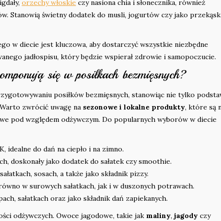
igdały,
orzechy włoskie
czy nasiona chia i słonecznika, również
ów. Stanowią świetny dodatek do musli, jogurtów czy jako przekąsk
ego w diecie jest kluczowa, aby dostarczyć wszystkie niezbędne
anego jadłospisu, który będzie wspierał zdrowie i samopoczucie.
komponują się w posiłkach bezmięsnych?
zygotowywaniu posiłków bezmięsnych, stanowiąc nie tylko podsta
. Warto zwrócić uwagę na
sezonowe i lokalne produkty
, które są 
ściowe pod względem odżywczym. Do popularnych wyborów w diecie
K, idealne do dań na ciepło i na zimno.
ch, doskonały jako dodatek do sałatek czy smoothie.
ałatkach, sosach, a także jako składnik pizzy.
arówno w surowych sałatkach, jak i w duszonych potrawach.
ach, sałatkach oraz jako składnik dań zapiekanych.
ści odżywczych. Owoce jagodowe, takie jak
maliny
,
jagody
czy