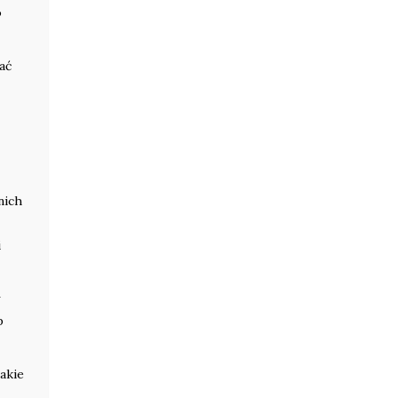
o
ać
nich
i
p
akie