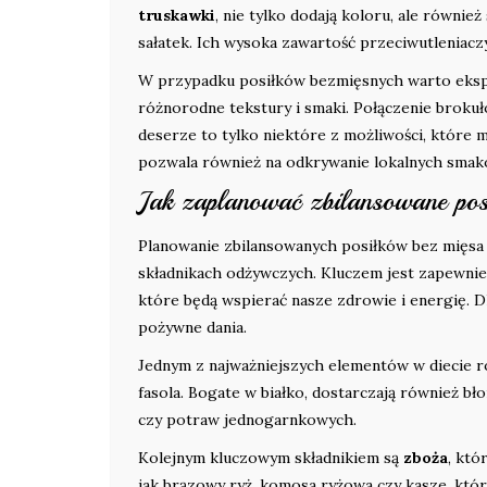
truskawki
, nie tylko dodają koloru, ale równi
sałatek. Ich wysoka zawartość przeciwutleniac
W przypadku posiłków bezmięsnych warto eksp
różnorodne tekstury i smaki. Połączenie broku
deserze to tylko niektóre z możliwości, któr
pozwala również na odkrywanie lokalnych smaków
Jak zaplanować zbilansowane pos
Planowanie zbilansowanych posiłków bez mięsa m
składnikach odżywczych. Kluczem jest zapewni
które będą wspierać nasze zdrowie i energię. 
pożywne dania.
Jednym z najważniejszych elementów w diecie r
fasola. Bogate w białko, dostarczają również bło
czy potraw jednogarnkowych.
Kolejnym kluczowym składnikiem są
zboża
, któ
jak brązowy ryż, komosa ryżowa czy kasze, któr