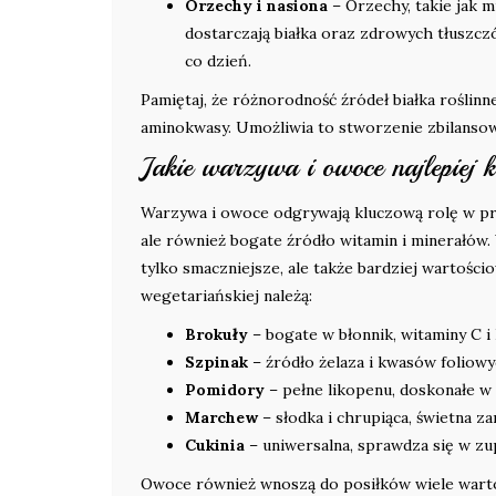
Orzechy i nasiona
– Orzechy, takie jak m
dostarczają białka oraz zdrowych tłuszcz
co dzień.
Pamiętaj, że różnorodność źródeł białka roślinn
aminokwasy. Umożliwia to stworzenie zbilansow
Jakie warzywa i owoce najlepiej 
Warzywa i owoce odgrywają kluczową rolę w pr
ale również bogate źródło witamin i minerałów
tylko smaczniejsze, ale także bardziej warto
wegetariańskiej należą:
Brokuły
– bogate w błonnik, witaminy C i 
Szpinak
– źródło żelaza i kwasów foliowy
Pomidory
– pełne likopenu, doskonałe w s
Marchew
– słodka i chrupiąca, świetna z
Cukinia
– uniwersalna, sprawdza się w zup
Owoce również wnoszą do posiłków wiele warto