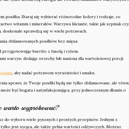
posiłku. Staraj się wybierać różnorodne kolory i rodzaje, co
actwo witamin i minerałów. Warzywa liściaste, takie jak szpinak czy
ka, doskonale sprawdzą się w wielu potrawach.
nia zbilansowanych posiłków bez mięsa:
d przygotowując burrito z fasolą i ryżem.
mi warzyw, dodając orzechy lub nasiona dla wartościowej porcji
ziołami
, aby nadać potrawom wyrazistości i smaku.
a sprawi, że Twoje posiłki będą nie tylko zbilansowane, ale równ
a może być bogata i satysfakcjonująca, przy jednoczesnym dbaniu o
ne warto wypróbować?
sz do wyboru wiele pysznych i prostych przepisów. Jednym z
 tylko jest sycąca, ale także pełna wartości odżywczych. Możesz