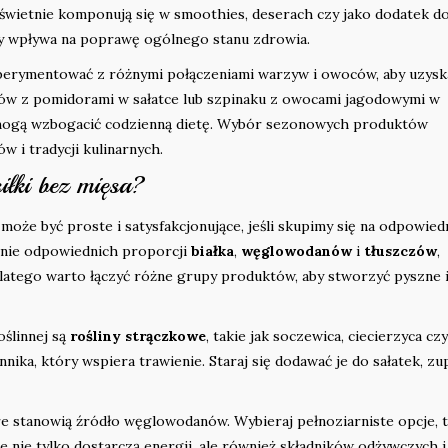
eż świetnie komponują się w smoothies, deserach czy jako dodatek d
zy wpływa na poprawę ogólnego stanu zdrowia.
erymentować z różnymi połączeniami warzyw i owoców, aby uzysk
łów z pomidorami w sałatce lub szpinaku z owocami jagodowymi w
e mogą wzbogacić codzienną dietę. Wybór sezonowych produktów
 i tradycji kulinarnych.
iłki bez mięsa?
oże być proste i satysfakcjonujące, jeśli skupimy się na odpowied
enie odpowiednich proporcji
białka
,
węglowodanów
i
tłuszczów
,
Dlatego warto łączyć różne grupy produktów, aby stworzyć pyszne 
oślinnej są
rośliny strączkowe
, takie jak soczewica, ciecierzyca czy
nnika, który wspiera trawienie. Staraj się dodawać je do sałatek, zu
re stanowią źródło węglowodanów. Wybieraj pełnoziarniste opcje, t
e nie tylko dostarczą energii, ale również składników odżywczych i