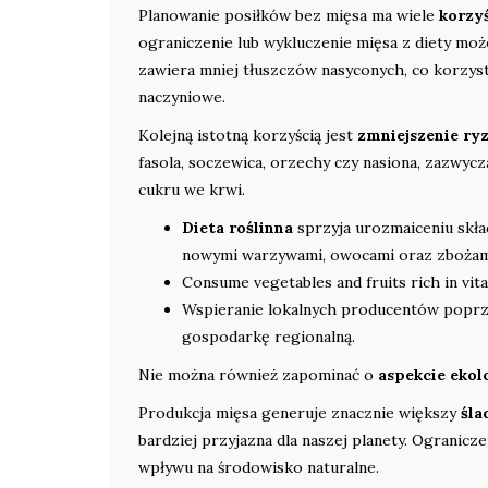
Planowanie posiłków bez mięsa ma wiele
korzy
ograniczenie lub wykluczenie mięsa z diety m
zawiera mniej tłuszczów nasyconych, co korzys
naczyniowe.
Kolejną istotną korzyścią jest
zmniejszenie ryz
fasola, soczewica, orzechy czy nasiona, zazwycz
cukru we krwi.
Dieta roślinna
sprzyja urozmaiceniu skł
nowymi warzywami, owocami oraz zbożam
Consume vegetables and fruits rich in vit
Wspieranie lokalnych producentów poprz
gospodarkę regionalną.
Nie można również zapominać o
aspekcie eko
Produkcja mięsa generuje znacznie większy
śl
bardziej przyjazna dla naszej planety. Ogranic
wpływu na środowisko naturalne.