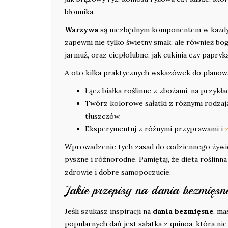
błonnika.
Warzywa
są niezbędnym komponentem w każdym 
zapewni nie tylko świetny smak, ale również bog
jarmuż, oraz ciepłolubne, jak cukinia czy papry
A oto kilka praktycznych wskazówek do planowa
Łącz białka roślinne z zbożami, na przykła
Twórz kolorowe sałatki z różnymi rodzaja
tłuszczów.
Eksperymentuj z różnymi przyprawami i
Wprowadzenie tych zasad do codziennego żywieni
pyszne i różnorodne. Pamiętaj, że dieta roślinn
zdrowie i dobre samopoczucie.
Jakie przepisy na dania bezmięs
Jeśli szukasz inspiracji na
dania bezmięsne
, ma
popularnych dań jest sałatka z quinoa, która nie