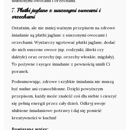
ulubionymi owocami i orzechami.
7.
Płatki jaglane z suszonymi owocami i
orzechami
Ostatnim, ale nie mniej ważnym przepisem na zdrowe
śniadanie są płatki jaglane z suszonymi owocami i
orzechami. Wystarczy ugotować płatki jaglane, dodać
do nich suszone owoce (np. rodzynki, śliwki czy
daktyle) oraz orzechy (np. orzechy włoskie, migdały).
To pożywne i sycące śniadanie z pewnością umili Ci
poranek.
Podsumowując, zdrowe i szybkie śniadania nie muszą
być nudne ani czasochłonne. Dzięki powyższym
przepisom, każdy może znaleźć coś dla siebie i cieszyć
się pełnią energii przez cały dzień. Odkryj swoje
ulubione śniadaniowe potrawy i daj się ponieść
kreatywności w kuchni!
Powiązane wpisy: