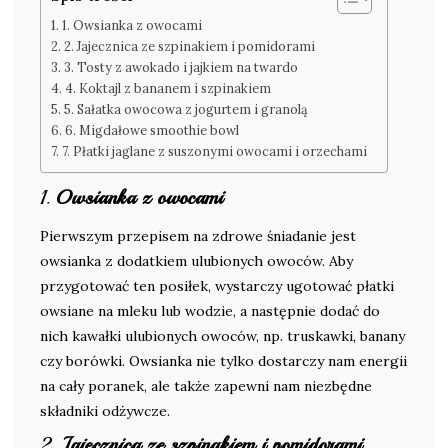
1. Owsianka z owocami
2. Jajecznica ze szpinakiem i pomidorami
3. Tosty z awokado i jajkiem na twardo
4. Koktajl z bananem i szpinakiem
5. Sałatka owocowa z jogurtem i granolą
6. Migdałowe smoothie bowl
7. Płatki jaglane z suszonymi owocami i orzechami
1.
Owsianka z owocami
Pierwszym przepisem na zdrowe śniadanie jest
owsianka z dodatkiem ulubionych owoców. Aby
przygotować ten posiłek, wystarczy ugotować płatki
owsiane na mleku lub wodzie, a następnie dodać do
nich kawałki ulubionych owoców, np. truskawki, banany
czy borówki. Owsianka nie tylko dostarczy nam energii
na cały poranek, ale także zapewni nam niezbędne
składniki odżywcze.
2.
Jajecznica ze szpinakiem i pomidorami