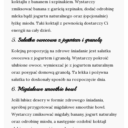
koktajlu z bananem i szpinakiem. Wystarczy
zmiksować banana z garścią szpinaku, dodać odrobinę
mleka bądź jogurtu naturalnego oraz (opcjonalnie)
łyżkę miodu. Taki koktajl z pewnością dostarczy Ci
energii na cały dzień.
5.
Sałatka owocowa z jogurtem i granolą
Kolejną propozycją na zdrowe śniadanie jest sałatka
owocowa z jogurtem i granolą. Wystarczy pokroić
ulubione owoce, wymieszać je z jogurtem naturalnym
oraz posypać domową granolą. Ta lekka i pożywna
sałatka to doskonały sposób na rozpoczęcie dnia.
6.
Migdałowe smoothie bowl
Jeśli lubisz desery w formie zdrowego śniadania,
spróbuj przygotować migdałowe smoothie bowl.
Wystarczy zmiksować migdały, banany, jogurt naturalny
oraz odrobinę miodu, a następnie ozdobić koktajl