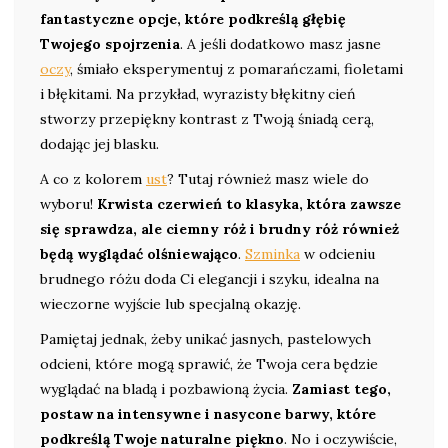
fantastyczne opcje, które podkreślą głębię
Twojego spojrzenia
. A jeśli dodatkowo masz jasne
oczy
, śmiało eksperymentuj z pomarańczami, fioletami
i błękitami. Na przykład, wyrazisty błękitny cień
stworzy przepiękny kontrast z Twoją śniadą cerą,
dodając jej blasku.
A co z kolorem
ust
? Tutaj również masz wiele do
wyboru!
Krwista czerwień to klasyka, która zawsze
się sprawdza, ale ciemny róż i brudny róż również
będą wyglądać olśniewająco
.
Szminka
w odcieniu
brudnego różu doda Ci elegancji i szyku, idealna na
wieczorne wyjście lub specjalną okazję.
Pamiętaj jednak, żeby unikać jasnych, pastelowych
odcieni, które mogą sprawić, że Twoja cera będzie
wyglądać na bladą i pozbawioną życia.
Zamiast tego,
postaw na intensywne i nasycone barwy, które
podkreślą Twoje naturalne piękno
. No i oczywiście,