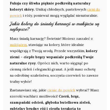
Fuksja czy śliwka pięknie podkreślą naturalny
koloryt skóry.
Unikaj chłodnych, pastelowych
cieni do
powiek
i róży, ponieważ mogą wyglądać nienaturalnie.
Jakie kolory do śniadej karnacji w makijażu są
najlepsze?
Masz śniadą karnację? Świetnie! Możesz zaszaleć z
makijażem
, stawiając na kolory, które idealnie
współgrają z Twoją urodą. Przede wszystkim,
kolory
ziemi – ciepłe brązy wspaniale podkreślą Twoje
naturalne rysy
. Oprócz nich, warto sięgnąć po
ciemną zieleń i elegancki granat. A jeśli masz ochotę
na odrobinę szaleństwa, soczysta czerwień to zawsze
trafny wybór!
Zastanawiasz się, jakie
cienie do powiek
wybrać? Masz
szeroki wachlarz możliwości!
Czerń, brąz,
szampański odcień, głęboka butelkowa zieleń,
subtelny brudny róż i ciepła terakota to