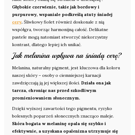
Głębokie czerwienie, takie jak bordowy i
purpurowy, wspaniale podkreślą atuty śniadej
cery
.
Śliwkowy fiolet również doskonale z nią
współgra, tworząc harmonijną całość. Delikatne
pastele mogą natomiast stworzyć niekorzystny
kontrast, dlatego lepiej ich unikać.
Jak melanina wpływa na śniadą cerę?
Melanina, naturalny pigment, jest kluczowa dla koloru
naszej skóry – osoby o ciemniejszej karnacji
zawdzięczają ją jej większej ilości.
Działa ona jak
tarcza, chroniąc nas przed szkodliwym
promieniowaniem słonecznym.
Dzięki wyższej zawartości tego pigmentu, ryzyko
bolesnych poparzeń słonecznych znacząco maleje.
Skóra bogata w melaninę opala się szybko i
efektywnie, a uzyskana opalenizna utrzymuje się