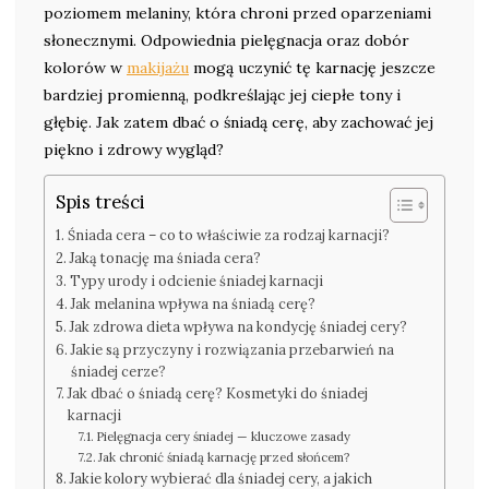
poziomem melaniny, która chroni przed oparzeniami
słonecznymi. Odpowiednia pielęgnacja oraz dobór
kolorów w
makijażu
mogą uczynić tę karnację jeszcze
bardziej promienną, podkreślając jej ciepłe tony i
głębię. Jak zatem dbać o śniadą cerę, aby zachować jej
piękno i zdrowy wygląd?
Spis treści
Śniada cera – co to właściwie za rodzaj karnacji?
Jaką tonację ma śniada cera?
Typy urody i odcienie śniadej karnacji
Jak melanina wpływa na śniadą cerę?
Jak zdrowa dieta wpływa na kondycję śniadej cery?
Jakie są przyczyny i rozwiązania przebarwień na
śniadej cerze?
Jak dbać o śniadą cerę? Kosmetyki do śniadej
karnacji
Pielęgnacja cery śniadej — kluczowe zasady
Jak chronić śniadą karnację przed słońcem?
Jakie kolory wybierać dla śniadej cery, a jakich