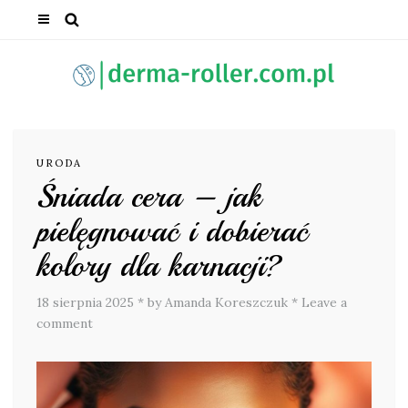
URODA
Śniada cera – jak
pielęgnować i dobierać
kolory dla karnacji?
18 sierpnia 2025
*
by Amanda Koreszczuk
*
Leave a
comment