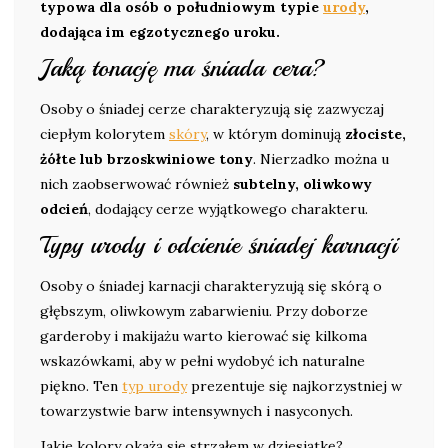
typowa dla osób o południowym typie
urody
,
dodająca im egzotycznego uroku.
Jaką tonację ma śniada cera?
Osoby o śniadej cerze charakteryzują się zazwyczaj
ciepłym kolorytem
skóry
, w którym dominują
złociste,
żółte lub brzoskwiniowe tony
. Nierzadko można u
nich zaobserwować również
subtelny, oliwkowy
odcień
, dodający cerze wyjątkowego charakteru.
Typy urody i odcienie śniadej karnacji
Osoby o śniadej karnacji charakteryzują się skórą o
głębszym, oliwkowym zabarwieniu. Przy doborze
garderoby i makijażu warto kierować się kilkoma
wskazówkami, aby w pełni wydobyć ich naturalne
piękno. Ten
typ urody
prezentuje się najkorzystniej w
towarzystwie barw intensywnych i nasyconych.
Jakie kolory okażą się strzałem w dziesiątkę?