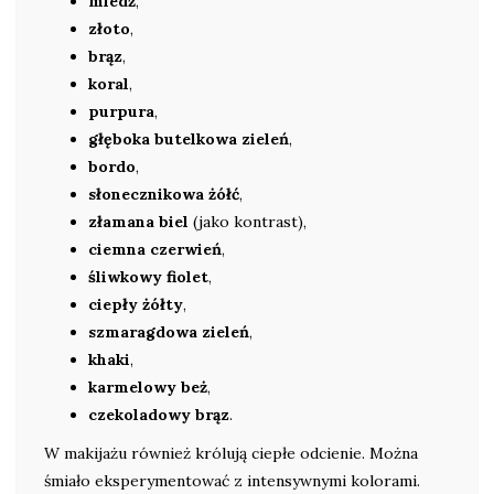
miedź
,
złoto
,
brąz
,
koral
,
purpura
,
głęboka butelkowa zieleń
,
bordo
,
słonecznikowa żółć
,
złamana biel
(jako kontrast),
ciemna czerwień
,
śliwkowy fiolet
,
ciepły żółty
,
szmaragdowa zieleń
,
khaki
,
karmelowy beż
,
czekoladowy brąz
.
W makijażu również królują ciepłe odcienie. Można
śmiało eksperymentować z intensywnymi kolorami.