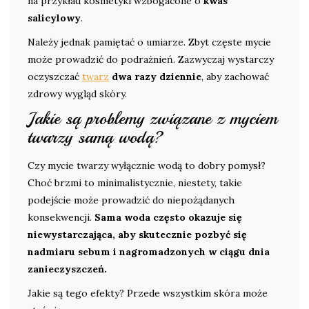
na przykład kosmetyki wzbogacone o
kwas
salicylowy
.
Należy jednak pamiętać o umiarze. Zbyt częste mycie
może prowadzić do podrażnień. Zazwyczaj wystarczy
oczyszczać
twarz
dwa razy dziennie
, aby zachować
zdrowy wygląd skóry.
Jakie są problemy związane z myciem
twarzy samą wodą?
Czy mycie twarzy wyłącznie wodą to dobry pomysł?
Choć brzmi to minimalistycznie, niestety, takie
podejście może prowadzić do niepożądanych
konsekwencji.
Sama woda często okazuje się
niewystarczająca, aby skutecznie pozbyć się
nadmiaru sebum i nagromadzonych w ciągu dnia
zanieczyszczeń.
Jakie są tego efekty? Przede wszystkim skóra może