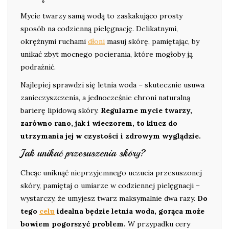
Mycie twarzy samą wodą to zaskakująco prosty
sposób na codzienną pielęgnację. Delikatnymi,
okrężnymi ruchami
dłoni
masuj skórę, pamiętając, by
unikać zbyt mocnego pocierania, które mogłoby ją
podrażnić.
Najlepiej sprawdzi się letnia woda – skutecznie usuwa
zanieczyszczenia, a jednocześnie chroni naturalną
barierę lipidową skóry.
Regularne mycie twarzy,
zarówno rano, jak i wieczorem, to klucz do
utrzymania jej w czystości i zdrowym wyglądzie.
Jak unikać przesuszenia skóry?
Chcąc uniknąć nieprzyjemnego uczucia przesuszonej
skóry, pamiętaj o umiarze w codziennej pielęgnacji –
wystarczy, że umyjesz twarz maksymalnie dwa razy.
Do
tego
celu
idealna będzie letnia woda, gorąca może
bowiem pogorszyć problem.
W przypadku cery