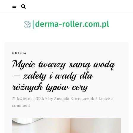
URODA
Mycie twarzy samą wodą
– zalety i wady dla
różnych typów cery
21 kwietnia 2025
*
by Amanda Koreszczuk
*
Leave a
comment