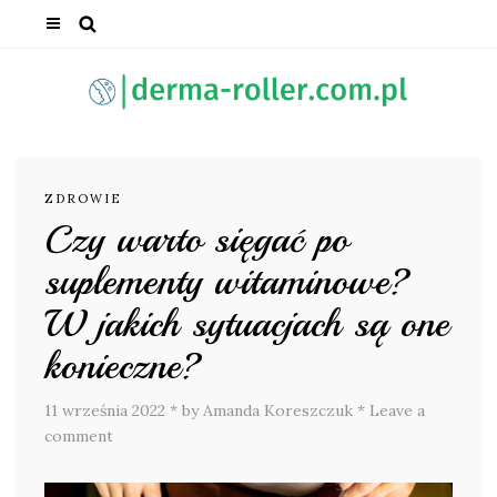
ZDROWIE
Czy warto sięgać po
suplementy witaminowe?
W jakich sytuacjach są one
konieczne?
11 września 2022
*
by Amanda Koreszczuk
*
Leave a
comment