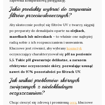
zapewnia kompleksową pielęgnację.
Jakie produkty wybrać do zmywania
filtrów przeciwsłonecznych?
Aby skutecznie pozbyć się filtrów UV z twarzy, sięgnij
po preparaty do demakijażu oparte na
olejkach,
masełkach lub mleczkach
– to właśnie one najlepiej
radzą sobie z ich rozpuszczaniem i usuwaniem.
Kluczowe jest również, aby wybrany
kosmetyk
oczyszczający charakteryzował się
pH na poziomie
5,5
.
Takie pH gwarantuje delikatne, a zarazem
efektywne oczyszczenie skóry, pozwalając usunąć
nawet do 97% pozostałości po filtrach UV.
Jak unikać problemów skórnych
związanych z niedokładnym
oczyszczaniem?
Chcąc cieszyć się zdrową i promienną
cerą
, kluczowe