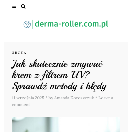
URODA
Jak skutecznie zmywać
krem z filtrem UV?
Sprawdź metody i błędy
11 września 2025
*
by Amanda Koreszczuk
*
Leave a
comment