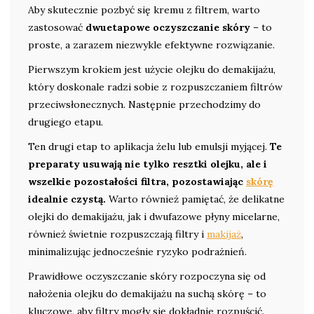
Aby skutecznie pozbyć się kremu z filtrem, warto
zastosować
dwuetapowe oczyszczanie skóry
– to
proste, a zarazem niezwykle efektywne rozwiązanie.
Pierwszym krokiem jest użycie olejku do demakijażu,
który doskonale radzi sobie z rozpuszczaniem filtrów
przeciwsłonecznych. Następnie przechodzimy do
drugiego etapu.
Ten drugi etap to aplikacja żelu lub emulsji myjącej.
Te
preparaty usuwają nie tylko resztki olejku, ale i
wszelkie pozostałości filtra, pozostawiając
skórę
idealnie czystą.
Warto również pamiętać, że delikatne
olejki do demakijażu, jak i dwufazowe płyny micelarne,
również świetnie rozpuszczają filtry i
makijaż
,
minimalizując jednocześnie ryzyko podrażnień.
Prawidłowe oczyszczanie skóry rozpoczyna się od
nałożenia olejku do demakijażu na suchą skórę – to
kluczowe, aby filtry mogły się dokładnie rozpuścić.