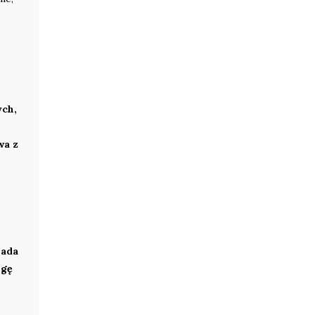
ych,
wa z
iada
lgę