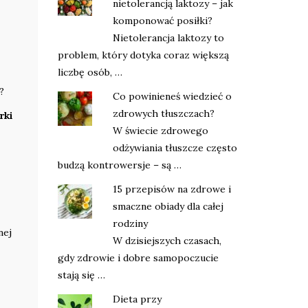
nietolerancją laktozy – jak
komponować posiłki?
Nietolerancja laktozy to
problem, który dotyka coraz większą
liczbę osób, …
?
Co powinieneś wiedzieć o
zdrowych tłuszczach?
rki
W świecie zdrowego
odżywiania tłuszcze często
budzą kontrowersje – są …
15 przepisów na zdrowe i
smaczne obiady dla całej
rodziny
nej
W dzisiejszych czasach,
gdy zdrowie i dobre samopoczucie
stają się …
Dieta przy