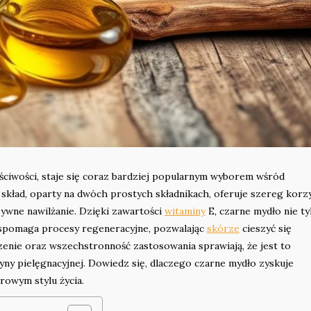
ściwości, staje się coraz bardziej popularnym wyborem wśród
y skład, oparty na dwóch prostych składnikach, oferuje szereg korzy
sywne nawilżanie. Dzięki zawartości
witaminy
E, czarne mydło nie ty
wspomaga procesy regeneracyjne, pozwalając
skórze
cieszyć się
nie oraz wszechstronność zastosowania sprawiają, że jest to
yny pielęgnacyjnej. Dowiedz się, dlaczego czarne mydło zyskuje
drowym stylu życia.