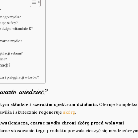
?
arnego mydła?
ację skóry?
 dzięki witaminie E?
 czarne mydło?
gulacji sebum?
alne?
nacji?
żu i pielęgnacji włosów?
warto wiedzieć?
tym składzie i szerokim spektrum działania.
Oferuje kompleks
nawilża i skutecznie regeneruje
skórę
.
ciwutleniacza, czarne mydło chroni skórę przed wolnymi
arne stosowanie tego produktu pozwala cieszyć się młodzieńczym