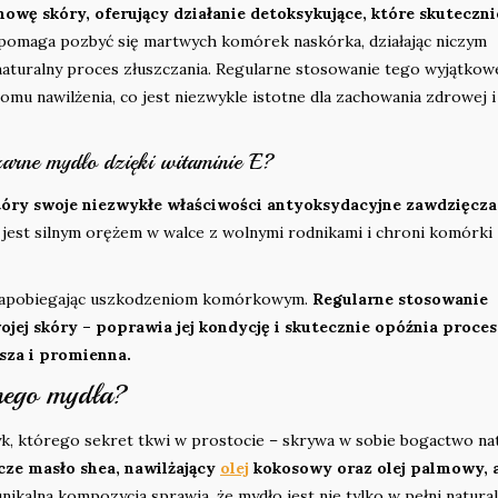
wę skóry, oferujący działanie detoksykujące, które skuteczni
pomaga pozbyć się martwych komórek naskórka, działając niczym
aturalny proces złuszczania. Regularne stosowanie tego wyjątko
mu nawilżenia, co jest niezwykle istotne dla zachowania zdrowej i
zarne mydło dzięki witaminie E?
tóry swoje niezwykłe właściwości antyoksydacyjne zawdzięcza
jest silnym orężem w walce z wolnymi rodnikami i chroni komórki
, zapobiegając uszkodzeniom komórkowym.
Regularne stosowanie
jej skóry – poprawia jej kondycję i skutecznie opóźnia proce
wsza i promienna.
rnego mydła?
k, którego sekret tkwi w prostocie – skrywa w sobie bogactwo nat
ze masło shea, nawilżający
olej
kokosowy oraz olej palmowy, 
nikalna kompozycja sprawia, że mydło jest nie tylko w pełni natural