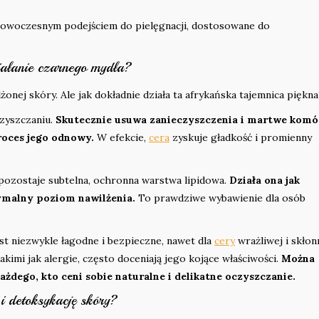
 nowoczesnym podejściem do pielęgnacji, dostosowane do
ziałanie czarnego mydła?
żonej skóry. Ale jak dokładnie działa ta afrykańska tajemnica piękna
zyszczaniu.
Skutecznie usuwa zanieczyszczenia i martwe komó
roces jego odnowy.
W efekcie,
cera
zyskuje gładkość i promienny
 pozostaje subtelna, ochronna warstwa lipidowa.
Działa ona jak
ymalny poziom nawilżenia.
To prawdziwe wybawienie dla osób
est niezwykle łagodne i bezpieczne, nawet dla
cery
wrażliwej i skłon
kimi jak alergie, często doceniają jego kojące właściwości.
Można
ażdego, kto ceni sobie naturalne i delikatne oczyszczanie.
i detoksykację skóry?