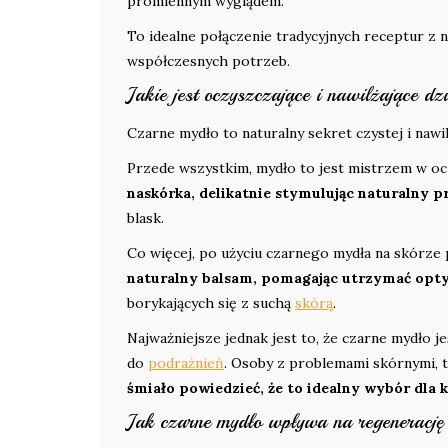
promiennym wyglądem.
To idealne połączenie tradycyjnych receptur z
współczesnych potrzeb.
Jakie jest oczyszczające i nawilżające d
Czarne mydło to naturalny sekret czystej i nawil
Przede wszystkim, mydło to jest mistrzem w oc
naskórka, delikatnie stymulując naturalny p
blask.
Co więcej, po użyciu czarnego mydła na skórze
naturalny balsam, pomagając utrzymać opt
borykających się z suchą
skórą
.
Najważniejsze jednak jest to, że czarne mydło j
do
podrażnień
. Osoby z problemami skórnymi, ta
śmiało powiedzieć, że to idealny wybór dla k
Jak czarne mydło wpływa na regenerację 