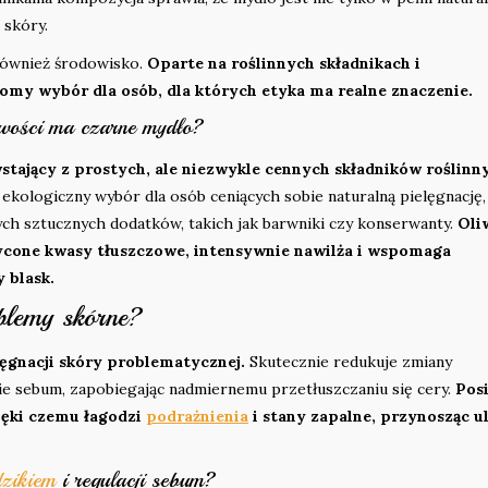
 skóry.
również środowisko.
Oparte na roślinnych składnikach i
omy wybór dla osób, dla których etyka ma realne znaczenie.
ciwości ma czarne mydło?
tający z prostych, ale niezwykle cennych składników roślinn
 ekologiczny wybór dla osób ceniących sobie naturalną pielęgnację,
ych sztucznych dodatków, takich jak barwniki czy konserwanty.
Oli
sycone kwasy tłuszczowe, intensywnie nawilża i wspomaga
y blask.
blemy skórne?
ęgnacji skóry problematycznej.
Skutecznie redukuje zmiany
 sebum, zapobiegając nadmiernemu przetłuszczaniu się cery.
Pos
ięki czemu łagodzi
podrażnienia
i stany zapalne, przynosząc u
dzikiem
i regulacji sebum?