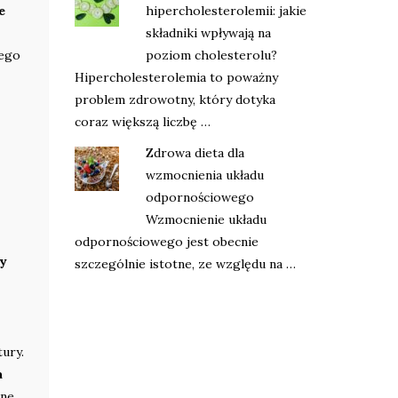
e
hipercholesterolemii: jakie
składniki wpływają na
wego
poziom cholesterolu?
Hipercholesterolemia to poważny
problem zdrowotny, który dotyka
coraz większą liczbę …
Zdrowa dieta dla
wzmocnienia układu
odpornościowego
Wzmocnienie układu
odpornościowego jest obecnie
sy
szczególnie istotne, ze względu na …
ury.
a
ne,