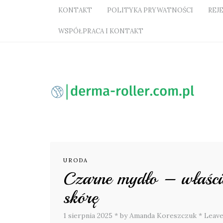
KONTAKT
POLITYKA PRYWATNOŚCI
REJ
WSPÓŁPRACA I KONTAKT
URODA
Czarne mydło – właści
skórę
1 sierpnia 2025
*
by Amanda Koreszczuk
*
Leav