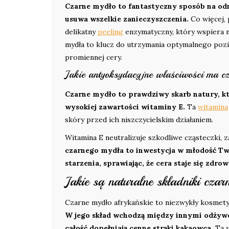
Czarne mydło to fantastyczny sposób na odno
usuwa wszelkie zanieczyszczenia.
Co więcej, 
delikatny
peeling
enzymatyczny, który wspiera n
mydła to klucz do utrzymania optymalnego pozio
promiennej cery.
Jakie antyoksydacyjne właściwości ma c
Czarne mydło to prawdziwy skarb natury, k
wysokiej zawartości witaminy E.
Ta
witamina
skóry przed ich niszczycielskim działaniem.
Witamina E neutralizuje szkodliwe cząsteczki
czarnego mydła to inwestycja w młodość Two
starzenia, sprawiając, że cera staje się zdro
Jakie są naturalne składniki cza
Czarne mydło afrykańskie to niezwykły kosmety
W jego skład wchodzą między innymi odżywc
całość dopełniają cenne strąki kakaowca.
Ta u