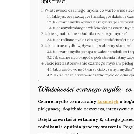
Spis treści
Właściwości czarnego mydła: co warto wiedzieć
Jakie jest oczyszczające i nawilżające działanie cz
Jak czarne mydło wpływa na regenerację i detoksyk
Jakie antyoksydacyjne właściwości ma czarne mydło
Jakie są naturalne składniki czarnego mydła?
Jakie roślinne mydło i ekologiczne właściwości ma
Jak czarne mydło wpływa na problemy skórne?
Jak czarne mydło pomaga w walce z trądzikiem i re
Jak czarne mydło łagodzi podrażnienia i stany zap
Jakie jest zastosowanie czarnego mydła w pielęg
Jak prawidłowo myć twarz i ciało czarnym mydłem?
Jak skutecznie stosować czarne mydło do demakija
Właściwości czarnego mydła: co 
Czarne mydło to naturalny
kosmetyk
o boga
pielęgnację, dogłębnie oczyszcza, intensywnie 
Dzięki zawartości witaminy E, silnego prze
rodnikami i opóźnia procesy starzenia.
Regul