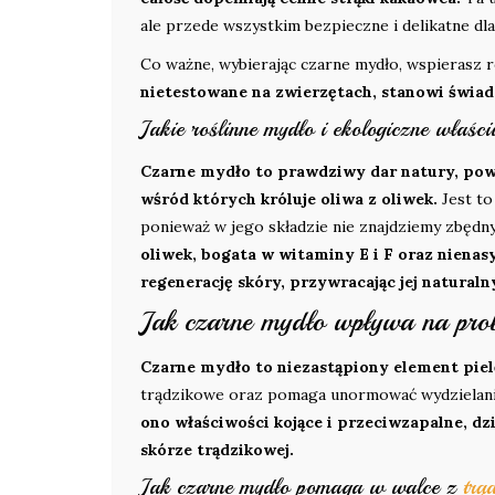
ale przede wszystkim bezpieczne i delikatne dla
Co ważne, wybierając czarne mydło, wspierasz 
nietestowane na zwierzętach, stanowi świad
Jakie roślinne mydło i ekologiczne właś
Czarne mydło to prawdziwy dar natury, pows
wśród których króluje oliwa z oliwek.
Jest to
ponieważ w jego składzie nie znajdziemy zbędn
oliwek, bogata w witaminy E i F oraz niena
regenerację skóry, przywracając jej naturaln
Jak czarne mydło wpływa na pro
Czarne mydło to niezastąpiony element piel
trądzikowe oraz pomaga unormować wydzielanie
ono właściwości kojące i przeciwzapalne, dz
skórze trądzikowej.
Jak czarne mydło pomaga w walce z
trą