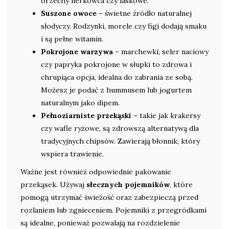
orzechy nerkowca czy laskowe.
Suszone owoce
– świetne źródło naturalnej
słodyczy. Rodzynki, morele czy figi dodają smaku
i są pełne witamin.
Pokrojone warzywa
– marchewki, seler naciowy
czy papryka pokrojone w słupki to zdrowa i
chrupiąca opcja, idealna do zabrania ze sobą.
Możesz je podać z hummusem lub jogurtem
naturalnym jako dipem.
Pełnoziarniste przekąski
– takie jak krakersy
czy wafle ryżowe, są zdrowszą alternatywą dla
tradycyjnych chipsów. Zawierają błonnik, który
wspiera trawienie.
Ważne jest również odpowiednie pakowanie
przekąsek. Używaj
słecznych pojemników
, które
pomogą utrzymać świeżość oraz zabezpieczą przed
rozlaniem lub zgnieceniem. Pojemniki z przegródkami
są idealne, ponieważ pozwalają na rozdzielenie