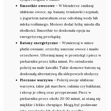
Smoothie owocowe
– W blenderze zmiksuj
ulubione owoce, np. banany, truskawki i szpinak,
z jogurtem naturalnym oraz odrobiną wody lub
mleka roślinnego. Możesz dodać łyżkę miodu dla
słodkości. Smoothie to doskonała opcja na
energetyczną przekąskę.
Batony energetyczne
– Wymieszaj w misce
płatki owsiane, orzechy, suszone owoce i masło
orzechowe. Uformuj masę w prostokąt i piecz w
piekarniku przez kilka minut. Po ostudzeniu
pokrój na małe kawałki. Takie domowe batony są
doskonałą alternatywą dla sklepowych słodyczy.
Pieczone warzywa
– Pokrój swoje ulubione
warzywa, takie jak marchew, cukinia czy bakłażan,
i skrop je oliwą oraz przyprawami. Piecz w
piekarniku przez około 20-30 minut, aż staną się
miękkie i lekko chrupiące. Mogą być podawane