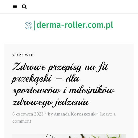
ZDROWIE
Zdrowe przepisy na fit
przekąski – dla
sportowców i miłośników
zdrowego jedzenia
6 czerwca 2023
*
by Amanda Koreszczuk
*
Leave a
comment