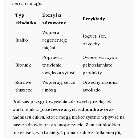
serca i mózgu.
Typ
Korzyści
Przykłady
składnika
zdrowotne
Wspiera
Jogurt, ser,
Białko
regenerację
orzechy
mięśni
Poprawia
Owoce, warzywa,
Błonnik
trawienie,
pełnoziarniste
zwiększa sytość
produkty
Zdrowe
Wspierają serce
Orzechy, nasiona,
tłuszcze
i mózg
awokado
Podczas przygotowywania zdrowych przekąsek,
warto unikać
przetworzonych składników
oraz
nadmiaru cukru, które mogą niekorzystnie wpływać na
nasze zdrowie oraz samopoczucie. Zamiast słodkich
przekąsek, warto sięgać po naturalne źródła energii,