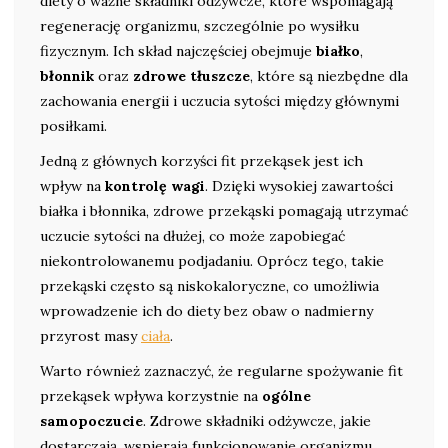
diety o ważne składniki odżywcze, które wspomagają
regenerację organizmu, szczególnie po wysiłku
fizycznym. Ich skład najczęściej obejmuje
białko
,
błonnik
oraz
zdrowe tłuszcze
, które są niezbędne dla
zachowania energii i uczucia sytości między głównymi
posiłkami.
Jedną z głównych korzyści fit przekąsek jest ich
wpływ na
kontrolę wagi
. Dzięki wysokiej zawartości
białka i błonnika, zdrowe przekąski pomagają utrzymać
uczucie sytości na dłużej, co może zapobiegać
niekontrolowanemu podjadaniu. Oprócz tego, takie
przekąski często są niskokaloryczne, co umożliwia
wprowadzenie ich do diety bez obaw o nadmierny
przyrost masy
ciała
.
Warto również zaznaczyć, że regularne spożywanie fit
przekąsek wpływa korzystnie na
ogólne
samopoczucie
. Zdrowe składniki odżywcze, jakie
dostarczają, wspierają funkcjonowanie organizmu,