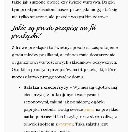
takie jak suszone owoce czy świeże warzywa. Dzięki
tym prostym zasadom, nasze przekąski mogą stać się
nie tylko smaczne, ale przede wszystkim zdrowe.
Jakie są proste przepisy na fit
przekąski?
Zdrowe przekąski to świetny sposób na zaspokojenie
głodu między posiłkami, a jednocześnie dostarczenie
organizmowi wartościowych składników odżywczych.
Oto kilka prostych przepisów na fit przekąski, które
możesz łatwo przygotować w domu.
Sałatka z ciecierzycy
– Wymieszaj ugotowaną
ciecierzycę z pokrojonymi warzywami
sezonowymi, takimi jak pomidory, ogórki,
papryka i cebula. Dodaj świeże
zioła
, na przykład
natkę pietruszki lub bazylię, oraz skrop oliwą z
oliwek i sokiem z
cytryny
. Taka sałatka jest
sycąca i bogata w białko.