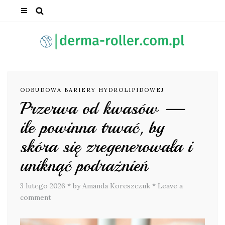
ODBUDOWA BARIERY HYDROLIPIDOWEJ
Przerwa od kwasów —
ile powinna trwać, by
skóra się zregenerowała i
uniknąć podrażnień
3 lutego 2026
*
by Amanda Koreszczuk
*
Leave a
comment