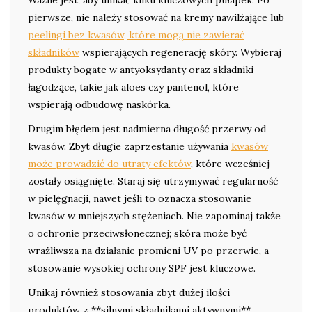
Ważne jest, aby unikać kilku kluczowych pułapek. Po
pierwsze, nie należy stosować na kremy nawilżające lub
peelingi bez kwasów, które mogą nie zawierać
składników
wspierających regenerację skóry. Wybieraj
produkty bogate w antyoksydanty oraz składniki
łagodzące, takie jak aloes czy pantenol, które
wspierają odbudowę naskórka.
Drugim błędem jest nadmierna długość przerwy od
kwasów. Zbyt długie zaprzestanie używania
kwasów
może prowadzić do utraty efektów
, które wcześniej
zostały osiągnięte. Staraj się utrzymywać regularność
w pielęgnacji, nawet jeśli to oznacza stosowanie
kwasów w mniejszych stężeniach. Nie zapominaj także
o ochronie przeciwsłonecznej; skóra może być
wrażliwsza na działanie promieni UV po przerwie, a
stosowanie wysokiej ochrony SPF jest kluczowe.
Unikaj również stosowania zbyt dużej ilości
produktów z **silnymi składnikami aktywnymi**