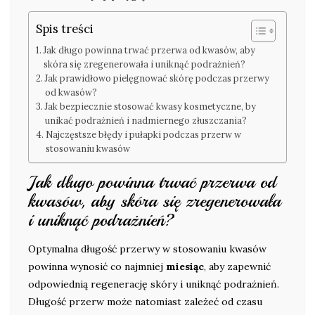
Spis treści
Jak długo powinna trwać przerwa od kwasów, aby
skóra się zregenerowała i uniknąć podrażnień?
Jak prawidłowo pielęgnować skórę podczas przerwy
od kwasów?
Jak bezpiecznie stosować kwasy kosmetyczne, by
unikać podrażnień i nadmiernego złuszczania?
Najczęstsze błędy i pułapki podczas przerw w
stosowaniu kwasów
Jak długo powinna trwać przerwa od
kwasów, aby skóra się zregenerowała
i uniknąć podrażnień?
Optymalna długość przerwy w stosowaniu kwasów
powinna wynosić co najmniej
miesiąc
, aby zapewnić
odpowiednią regenerację skóry i uniknąć podrażnień.
Długość przerw może natomiast zależeć od czasu