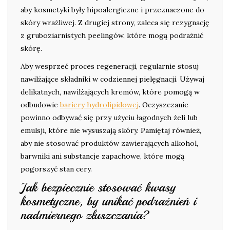
aby kosmetyki były hipoalergiczne i przeznaczone do
skóry wrażliwej. Z drugiej strony, zaleca się rezygnację
z gruboziarnistych peelingów, które mogą podrażnić
skórę.
Aby wesprzeć proces regeneracji, regularnie stosuj
nawilżające składniki w codziennej pielęgnacji. Używaj
delikatnych, nawilżających kremów, które pomogą w
odbudowie
bariery hydrolipidowej
. Oczyszczanie
powinno odbywać się przy użyciu łagodnych żeli lub
emulsji, które nie wysuszają skóry. Pamiętaj również,
aby nie stosować produktów zawierających alkohol,
barwniki ani substancje zapachowe, które mogą
pogorszyć stan cery.
Jak bezpiecznie stosować kwasy
kosmetyczne, by unikać podrażnień i
nadmiernego złuszczania?