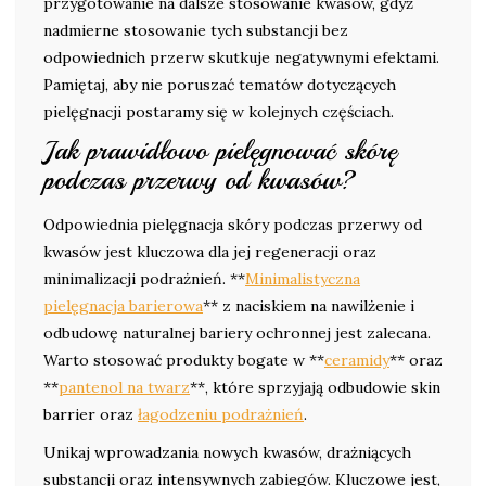
przygotowanie na dalsze stosowanie kwasów, gdyż
nadmierne stosowanie tych substancji bez
odpowiednich przerw skutkuje negatywnymi efektami.
Pamiętaj, aby nie poruszać tematów dotyczących
pielęgnacji postaramy się w kolejnych częściach.
Jak prawidłowo pielęgnować skórę
podczas przerwy od kwasów?
Odpowiednia pielęgnacja skóry podczas przerwy od
kwasów jest kluczowa dla jej regeneracji oraz
minimalizacji podrażnień. **
Minimalistyczna
pielęgnacja barierowa
** z naciskiem na nawilżenie i
odbudowę naturalnej bariery ochronnej jest zalecana.
Warto stosować produkty bogate w **
ceramidy
** oraz
**
pantenol na twarz
**, które sprzyjają odbudowie skin
barrier oraz
łagodzeniu podrażnień
.
Unikaj wprowadzania nowych kwasów, drażniących
substancji oraz intensywnych zabiegów. Kluczowe jest,