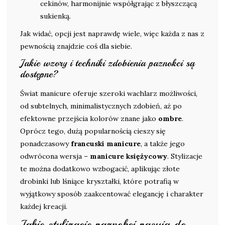
cekinów, harmonijnie współgrając z błyszczącą
sukienką.
Jak widać, opcji jest naprawdę wiele, więc każda z nas z
pewnością znajdzie coś dla siebie.
Jakie wzory i techniki zdobienia paznokci są
dostępne?
Świat manicure oferuje szeroki wachlarz możliwości,
od subtelnych, minimalistycznych zdobień, aż po
efektowne przejścia kolorów znane jako
ombre
.
Oprócz tego, dużą popularnością cieszy się
ponadczasowy
francuski manicure
, a także jego
odwrócona wersja –
manicure księżycowy
. Stylizacje
te można dodatkowo wzbogacić, aplikując złote
drobinki lub lśniące kryształki, które potrafią w
wyjątkowy sposób zaakcentować elegancję i charakter
każdej kreacji.
Jakie stylizacje paznokci pasują do