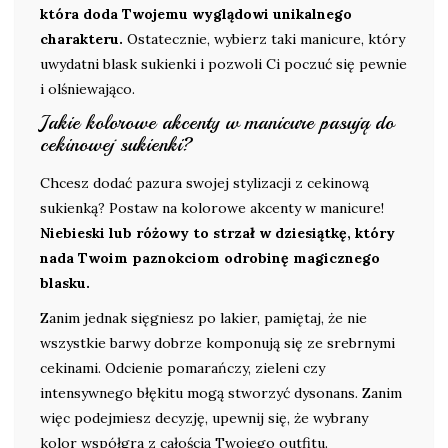
która doda Twojemu wyglądowi unikalnego
charakteru.
Ostatecznie, wybierz taki manicure, który
uwydatni blask sukienki i pozwoli Ci poczuć się pewnie
i olśniewająco.
Jakie kolorowe akcenty w manicure pasują do
cekinowej sukienki?
Chcesz dodać pazura swojej stylizacji z cekinową
sukienką? Postaw na kolorowe akcenty w manicure!
Niebieski lub różowy to strzał w dziesiątkę, który
nada Twoim paznokciom odrobinę magicznego
blasku.
Zanim jednak sięgniesz po lakier, pamiętaj, że nie
wszystkie barwy dobrze komponują się ze srebrnymi
cekinami. Odcienie pomarańczy, zieleni czy
intensywnego błękitu mogą stworzyć dysonans. Zanim
więc podejmiesz decyzję, upewnij się, że wybrany
kolor współgra z całością Twojego outfitu.