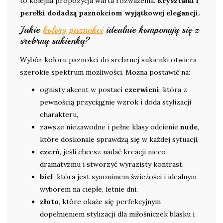
to kolejna propozycja warta rozważenia.
Kryształki i
perełki dodadzą paznokciom wyjątkowej elegancji.
Jakie
kolory paznokci
idealnie komponują się z
srebrną sukienką?
Wybór koloru paznokci do srebrnej sukienki otwiera
szerokie spektrum możliwości. Można postawić na:
ognisty akcent w postaci
czerwieni
, która z
pewnością przyciągnie wzrok i doda stylizacji
charakteru,
zawsze niezawodne i pełne klasy odcienie
nude
,
które doskonale sprawdzą się w każdej sytuacji,
czerń
, jeśli chcesz nadać kreacji nieco
dramatyzmu i stworzyć wyrazisty kontrast,
biel
, która jest synonimem świeżości i idealnym
wyborem na ciepłe, letnie dni,
złoto
, które okaże się perfekcyjnym
dopełnieniem stylizacji dla miłośniczek blasku i