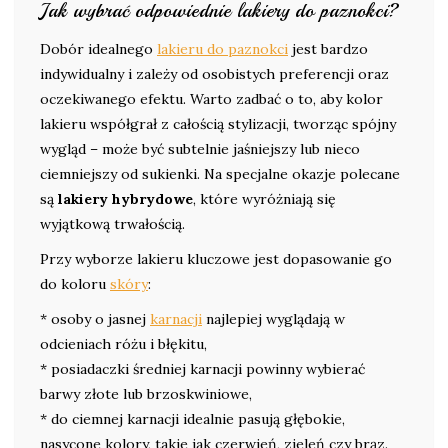
Jak wybrać odpowiednie lakiery do paznokci?
Dobór idealnego
lakieru do paznokci
jest bardzo
indywidualny i zależy od osobistych preferencji oraz
oczekiwanego efektu. Warto zadbać o to, aby kolor
lakieru współgrał z całością stylizacji, tworząc spójny
wygląd – może być subtelnie jaśniejszy lub nieco
ciemniejszy od sukienki. Na specjalne okazje polecane
są
lakiery hybrydowe
, które wyróżniają się
wyjątkową trwałością.
Przy wyborze lakieru kluczowe jest dopasowanie go
do koloru
skóry
:
* osoby o jasnej
karnacji
najlepiej wyglądają w
odcieniach różu i błękitu,
* posiadaczki średniej karnacji powinny wybierać
barwy złote lub brzoskwiniowe,
* do ciemnej karnacji idealnie pasują głębokie,
nasycone kolory, takie jak czerwień, zieleń czy brąz.