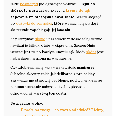
Jakie
kosmetyki
pielęgnacyjne wybrać?
Olejki do
skórek to prawdziwy skarb, a
kremy do rąk
zapewnią im niezbędne nawilżenie.
Warto sięgnąć
po
odżywki do paznokci
, które wzmacniają płytkę i
skutecznie zapobiegają jej łamaniu.
Aby utrzymać
dłonie
i paznokcie w doskonałej formie,
nawilżaj je kilkukrotnie w ciągu dnia. Szczególnie
istotne jest to po każdym umyciu rąk, kiedy
skóra
jest
najbardziej narażona na wysuszenie.
Czy zdobienia mają wpływ na trwałość manicure?
Subtelne akcenty, takie jak delikatne złote cekiny,
zazwyczaj nie stanowią problemu, pod warunkiem, że
zostaną starannie nałożone i zabezpieczone
odpowiednią warstwą top coatu.
Powiązane wpisy:
Trwała na rzęsy – co warto wiedzieć? Efekty,