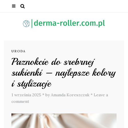
URODA
Paznokcie do srebrnej
sukienki – najlepsze kolory
i stylizacje
1 września 2025
*
by Amanda Koreszczuk
*
Leave a
comment