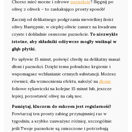
Chcesz mieć mocne i zdrowe
paznokcie
? Sięgnij po
oliwę z oliwek – to zaskakująco prosty sposób!
Zacznij od delikatnego podgrzania niewielkiej ilości
oliwy. Następnie, w ciepłej oliwie zanurz na kwadrans
czyste i dokładnie osuszone paznokcie.
To niezwykle
istotne, aby składniki odżywcze mogły wniknąć w
głąb płytki.
Po upływie 15 minut, poświęć chwilę na delikatny masaż
dłoni i paznokci. Dzięki temu pobudzisz krążenie i
wspomagasz wchłanianie cennych substancji. Możesz
również, dla wzmocnienia efektu, nałożyć na
dłonie
foliowe rękawiczki na kolejne 15 minut lub, jeszcze
lepiej, pozostawić oliwę na całą noc.
Pamiętaj, kluczem do sukcesu jest regularność!
Powtarzaj ten prosty zabieg przynajmniej raz w
tygodniu, a szybko zauważysz różnicę, szczególnie
jeśli Twoje paznokcie są zniszczone i potrzebują