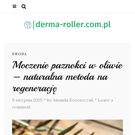
URODA
Moczenie paznokci w oliwie
– naturalna metoda na
regenerację
9 sierpnia 2025
*
by Amanda Koreszczuk
*
Leave a
comment