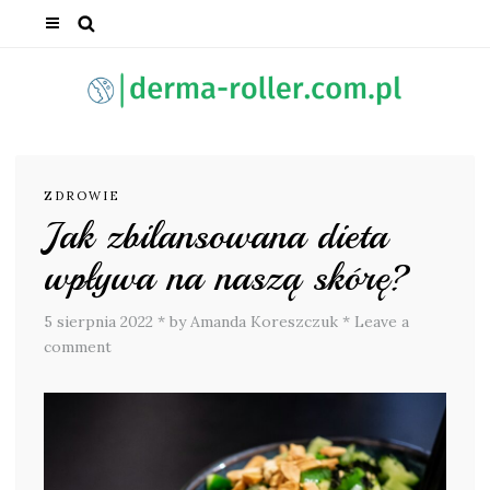
ZDROWIE
Jak zbilansowana dieta
wpływa na naszą skórę?
5 sierpnia 2022
*
by Amanda Koreszczuk
*
Leave a
comment