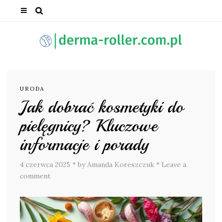
URODA
Jak dobrać kosmetyki do
pielęgnicy? Kluczowe
informacje i porady
4 czerwca 2025
*
by Amanda Koreszczuk
*
Leave a
comment