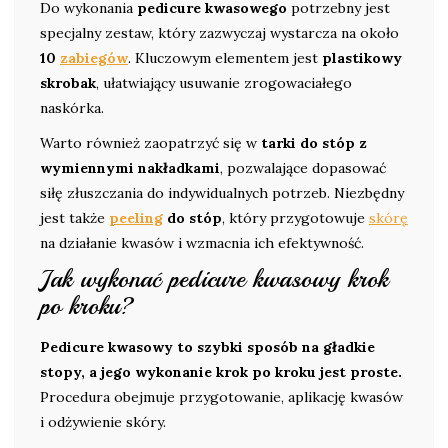
Do wykonania
pedicure kwasowego
potrzebny jest
specjalny zestaw, który zazwyczaj wystarcza na około
10
zabiegów
. Kluczowym elementem jest
plastikowy
skrobak
, ułatwiający usuwanie zrogowaciałego
naskórka.
Warto również zaopatrzyć się w
tarki do stóp z
wymiennymi nakładkami
, pozwalające dopasować
siłę złuszczania do indywidualnych potrzeb. Niezbędny
jest także
peeling
do stóp
, który przygotowuje
skórę
na działanie kwasów i wzmacnia ich efektywność.
Jak wykonać pedicure kwasowy krok
po kroku?
Pedicure kwasowy to szybki sposób na gładkie
stopy, a jego wykonanie krok po kroku jest proste.
Procedura obejmuje przygotowanie, aplikację kwasów
i odżywienie skóry.