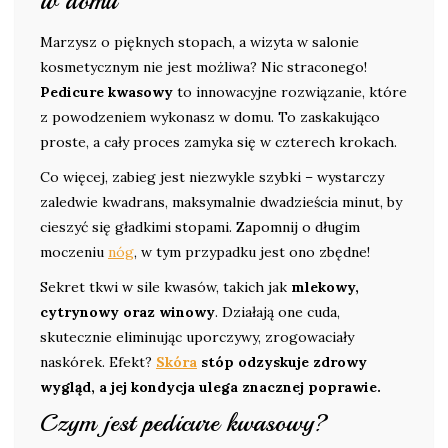
w domu
Marzysz o pięknych stopach, a wizyta w salonie
kosmetycznym nie jest możliwa? Nic straconego!
Pedicure kwasowy
to innowacyjne rozwiązanie, które
z powodzeniem wykonasz w domu. To zaskakująco
proste, a cały proces zamyka się w czterech krokach.
Co więcej, zabieg jest niezwykle szybki – wystarczy
zaledwie kwadrans, maksymalnie dwadzieścia minut, by
cieszyć się gładkimi stopami. Zapomnij o długim
moczeniu
nóg
, w tym przypadku jest ono zbędne!
Sekret tkwi w sile kwasów, takich jak
mlekowy,
cytrynowy oraz winowy
. Działają one cuda,
skutecznie eliminując uporczywy, zrogowaciały
naskórek. Efekt?
Skóra
stóp odzyskuje zdrowy
wygląd, a jej kondycja ulega znacznej poprawie.
Czym jest pedicure kwasowy?