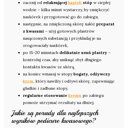
zacznij od
relaksującej
kąpieli
stóp
w ciepłej
wodzie – kilka minut wystarczy, by zmiękczyć
naskórek i przygotować go do zabiegu,
następnie, na zmiękczoną skórę nałóż
preparat
z kwasami
– użyj gotowych plastrów
nasączonych substancją i przykładaj je na
zrogowaciały naskórek,
po 15-20 minutach
delikatnie usuń plastry
–
kontroluj czas, aby uniknąć zbyt długiego
kontaktu kwasów ze skórą,
na koniec wmasuj w stopy
bogaty, odżywczy
krem
, który nawilży i odżywi skórę, zapewniając
gładkie i zadbane stopy,
regularne stosowanie
kremu
po zabiegu
pomoże utrzymać rezultaty na dłużej.
Jakie są porady dla najlepszych
wyników pedicure kwasowego?