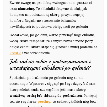
Zwróć uwagę na produkty wzbogacone o
pantenol
oraz
alantoinę
. Te składniki aktywne działają jak
kompres na podrażnioną skórę, przynosząc jej
komfort. Regularne stosowanie balsamów
nawilżających to podstawa pielęgnacji po goleniu.
Dodatkowo, po goleniu, warto przemyć nogi chłodną
wodą. Niska temperatura zamyka rozszerzone pory,
dzięki czemu skóra staje się gładsza i mniej podatna na
krostki
i zaczerwienienia.
Jak radzić sobie z podrażnieniami i
wrastającymi włoskami po goleniu?
Spokojnie, podrażnienia po goleniu nóg to nic
strasznego! Wystarczy sięgnąć po
łagodzący balsam
,
który zdziała cuda, szczególnie jeśli masz skórę
wrażliwą, suchą lub skłonną do podrażnień
. Pamiętaj
też, że regularne
peelingi
to sekret gładkich nóg bez