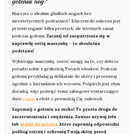
golenia nóg?
Marzysz o idealnie gładkich nogach bez
nieestetycznych podrażnień? Kluczem do sukcesu jest
przestrzeganie kilku prostych, ale istotnych zasad
podczas golenia.
Zacznij od zaopatrzenia się w
naprawdę ostrą maszynkę – to absolutna
podstawa!
Wybierając maszynkę, zwróć uwagę na to, czy dobrze
poradzi sobie z grubością Twoich włosków. Podczas
golenia przykładaj ją delikatnie do skóry i przesuwaj
zgodnie z kierunkiem ich wzrostu. Pośpiech jest złym
doradcą, więc poświęć temu zabiegowi wystarczająco
dużo
czasu
, a efekt z pewnością Cię zadowoli.
Zapomnij o goleniu na sucho! To prosta droga do
zaczerwienienia i swędzenia. Zawsze używaj żelu
lub
pianki do golenia
, które zapewnią odpowiedni
poślizg ostrzu i ochronią Twoją skórę przed