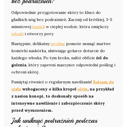
bez podrażnień?
Odpowiednie przygotowanie skóry to klucz do
gładkich nóg bez podrażnień. Zacznij od krótkiej, 3-5
minutowej
kąpieli
w ciepłej wodzie, która zmiękczy
włoski
i otworzy pory.
Następnie, delikatny
peeling
pomoże usunąć martwe
komórki naskórka, ułatwiając golarce dotarcie do
każdego włoska. Po tym kroku, nałóż obficie
żel do
golenia
, który zapewni maszynce odpowiedni poślizg i
ochroni skórę.
Pamiętaj również o regularnym nawilżaniu!
Balsam do
ciała
wzbogacony o kilka kropel
oleju
, na przykład
z nasion konopi, to doskonały sposób na
intensywne nawilżenie i zabezpieczenie skóry
przed wysuszeniem.
Jak uniknąć podrażnień podczas