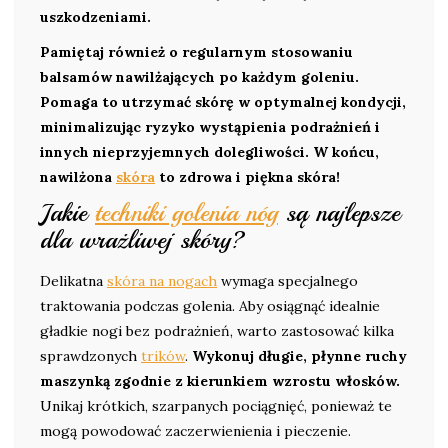
uszkodzeniami.
Pamiętaj również o regularnym stosowaniu
balsamów nawilżających po każdym goleniu.
Pomaga to utrzymać skórę w optymalnej kondycji,
minimalizując ryzyko wystąpienia podrażnień i
innych nieprzyjemnych dolegliwości. W końcu,
nawilżona
skóra
to zdrowa i piękna skóra!
Jakie
techniki golenia nóg
są najlepsze
dla wrażliwej skóry?
Delikatna
skóra na nogach
wymaga specjalnego
traktowania podczas golenia. Aby osiągnąć idealnie
gładkie nogi bez podrażnień, warto zastosować kilka
sprawdzonych
trików
.
Wykonuj długie, płynne ruchy
maszynką zgodnie z kierunkiem wzrostu włosków.
Unikaj krótkich, szarpanych pociągnięć, ponieważ te
mogą powodować zaczerwienienia i pieczenie.