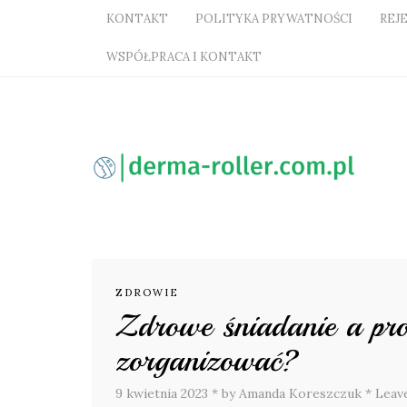
KONTAKT
POLITYKA PRYWATNOŚCI
REJ
WSPÓŁPRACA I KONTAKT
ZDROWIE
Zdrowe śniadanie a pro
zorganizować?
9 kwietnia 2023
*
by Amanda Koreszczuk
*
Leav