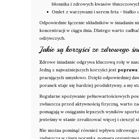
błonnika i zdrowych kwasów tłuszczowyc
Omlet z warzywami i serem feta – białko 
Odpowiednie łączenie składników w śniadaniu ni
koncentracji w ciągu dnia. Dlatego warto zadbać
odżywczych.
Jakie są korzyści ze zdrowego ś
Zdrowe śniadanie odgrywa kluczową rolę w nas
Jedną z najważniejszych korzyści jest
poprawa 
pracujących umysłowo. Dzięki odpowiedniej daw
poranek staje się bardziej produktywny, a my s
Regularne spożywanie pełnowartościowych pos
zwłaszcza przed aktywnością fizyczną, warto za
pomagają w osiąganiu lepszych wyników sporto
jesteśmy w stanie zrealizować więcej i cieszyć 
Nie można pominąć również wpływu zdrowego ś
zwłaszcza w ciągu poranka, pomaga organizmow