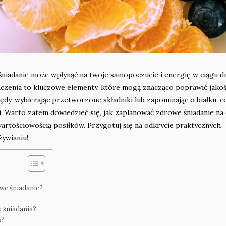
 śniadanie może wpłynąć na twoje samopoczucie i energię w ciągu d
czenia to kluczowe elementy, które mogą znacząco poprawić jako
dy, wybierając przetworzone składniki lub zapominając o białku, c
i. Warto zatem dowiedzieć się, jak zaplanować zdrowe śniadanie na 
owartościowością posiłków. Przygotuj się na odkrycie praktycznych
ywianiu!
owe śniadanie?
u śniadania?
ń?