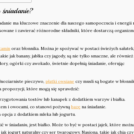
 śniadanie?
anie ma kluczowe znaczenie dla naszego samopoczucia i energii 
nsowane i zawierać różnorodne składniki, które dostarczą organiz
tamin
oraz błonnika. Można je spożywać w postaci świeżych sałatek
ie jak banany, jabłka czy jagody, są nie tylko smaczne, ale również
ry, ogórki czy awokado, świetnie dopełnią śniadanie, oferując
łnoziarniste pieczywo,
płatki owsiane
czy musli są bogate w błonnik
lka propozycji, które mogą się sprawdzić:
rzygotowania tostów lub kanapek z dodatkiem warzyw i białka.
rtem i owocami, co stanowi pożywną
bazę
na śniadanie.
 opcja z dodatkiem mleka lub jogurtu.
 śniadaniu, jest białko. Może to być w postaci jajek, które możn
jak jogurt naturalny czy ser twarogowy. Nasiona, takie jak chia czy