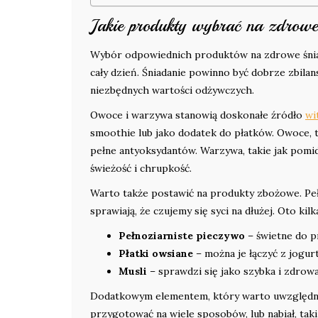
Jakie produkty wybrać na zdrowe
Wybór odpowiednich produktów na zdrowe śniad
cały dzień. Śniadanie powinno być dobrze zbila
niezbędnych wartości odżywczych.
Owoce i warzywa stanowią doskonałe źródło
wi
smoothie lub jako dodatek do płatków. Owoce, tak
pełne antyoksydantów. Warzywa, takie jak pomido
świeżość i chrupkość.
Warto także postawić na produkty zbożowe. Pe
sprawiają, że czujemy się syci na dłużej. Oto ki
Pełnoziarniste pieczywo
– świetne do p
Płatki owsiane
– można je łączyć z jogu
Musli
– sprawdzi się jako szybka i zdrowa
Dodatkowym elementem, który warto uwzględnić w
przygotować na wiele sposobów, lub nabiał, taki 