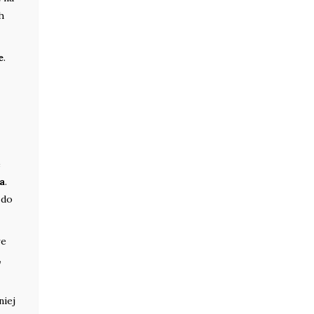
h
e
.
e
a
.
 do
re
,
niej