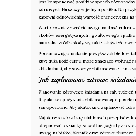
jest komponować posiłki w sposób różnorodny
zdrowych tłuszczy
w jednym posiłku. Na przyk
zapewni odpowiednią wartość energetyczną na 
Warto również zwrócić uwagę na
ilość cukru
w 
skoków energetycznych i gwałtownego spadku ene
naturalne źródła słodyczy, takie jak świeże owoc
Podsumowując, unikanie powyższych błędów, tak
zbyt duża ilość cukru, może znacząco wpłynąć 
składnikami, aby stworzyć zbilansowane i smaczn
Jak zaplanować zdrowe śniadanie
Planowanie zdrowego śniadania na cały tydzie
Regularne spożywanie zbilansowanego posiłku ra
samopoczucie. Aby skutecznie zaplanować zdrowe
Najpierw stwórz listę ulubionych przepisów, k
obejmować owsianky, smoothie, jogurty z owoca
uwagę na białko, błonnik oraz zdrowe tłuszcze, a