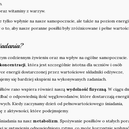
h.
oraz witaminy z warzyw.
e tylko wpłynie na nasze samopoczucie, ale także na poziom energii
 o to, aby nasze poranne posiłki były zróżnicowane i pełne wartośc
niadania?
zym codziennym żywieniu oraz ma wpływ na ogólne samopoczucie.
koncentracji
, która jest szczególnie istotna dla uczniów i osób
ce energii dostarczonej przez wartościowe składniki odżywcze,
tajemy się bardziej skupieni na wykonywanych zadaniach.
iłków rano wspiera również naszą
wydolność fizyczną
. W ciągu dn
dbać o odpowiednią ilość węglowodanów, które dostarczają energii
wych. Kiedy zaczynamy dzień od pełnowartościowego śniadania,
się z aktywności, które podejmujemy.
niadania na nasz
metabolizm
. Spożywanie posiłków o stałych por
i w ustawieniu odpowiedniego rytmu, co może korzystnie wpłynąć