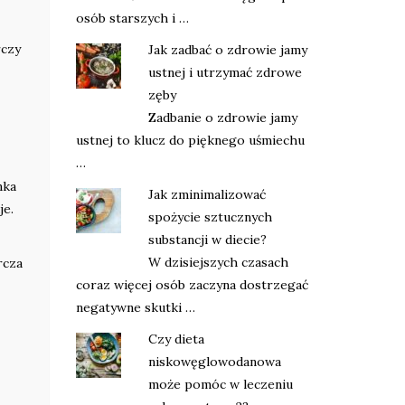
osób starszych i …
rczy
Jak zadbać o zdrowie jamy
ustnej i utrzymać zdrowe
zęby
Zadbanie o zdrowie jamy
ustnej to klucz do pięknego uśmiechu
…
nka
Jak zminimalizować
je.
spożycie sztucznych
substancji w diecie?
W dzisiejszych czasach
rcza
coraz więcej osób zaczyna dostrzegać
negatywne skutki …
Czy dieta
niskowęglowodanowa
może pomóc w leczeniu