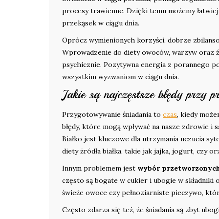
procesy trawienne. Dzięki temu możemy łatwiej
przekąsek w ciągu dnia.
Oprócz wymienionych korzyści, dobrze zbilans
Wprowadzenie do diety owoców, warzyw oraz źród
psychicznie. Pozytywna energia z porannego posi
wszystkim wyzwaniom w ciągu dnia.
Jakie są najczęstsze błędy przy 
Przygotowywanie śniadania to
czas
, kiedy może
błędy, które mogą wpływać na nasze zdrowie i 
Białko jest kluczowe dla utrzymania uczucia sy
diety żródła białka, takie jak jajka, jogurt, czy or
Innym problemem jest
wybór przetworzonyc
często są bogate w cukier i ubogie w składniki o
świeże owoce czy pełnoziarniste pieczywo, które
Często zdarza się też, że śniadania są zbyt ubo