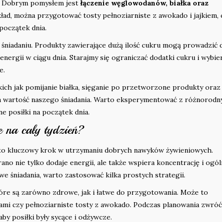
. Dobrym pomysłem jest
łączenie węglowodanów, białka oraz
ład, można przygotować tosty pełnoziarniste z awokado i jajkiem, 
początek dnia.
śniadaniu. Produkty zawierające dużą ilość cukru mogą prowadzić 
rgii w ciągu dnia. Starajmy się ograniczać dodatki cukru i wybie
e.
ich jak pomijanie białka, sięganie po przetworzone produkty oraz
na wartość naszego śniadania. Warto eksperymentować z różnorodn
e posiłki na początek dnia.
 na cały tydzień?
ń to kluczowy krok w utrzymaniu dobrych nawyków żywieniowych.
no nie tylko dodaje energii, ale także wspiera koncentrację i ogó
 śniadania, warto zastosować kilka prostych strategii.
tóre są zarówno zdrowe, jak i łatwe do przygotowania. Może to
mi czy pełnoziarniste tosty z awokado. Podczas planowania zwróć
by posiłki były sycące i odżywcze.