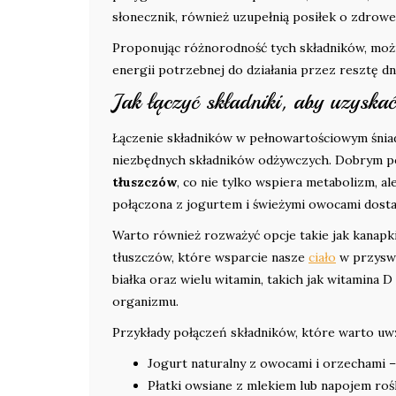
słonecznik, również uzupełnią posiłek o zdrowe 
Proponując różnorodność tych składników, można
energii potrzebnej do działania przez resztę dn
Jak łączyć składniki, aby uzyska
Łączenie składników w pełnowartościowym śniada
niezbędnych składników odżywczych. Dobrym p
tłuszczów
, co nie tylko wspiera metabolizm, al
połączona z jogurtem i świeżymi owocami dostarc
Warto również rozważyć opcje takie jak kanapk
tłuszczów, które wsparcie nasze
ciało
w przyswa
białka oraz wielu witamin, takich jak witamina 
organizmu.
Przykłady połączeń składników, które warto uwz
Jogurt naturalny z owocami i orzechami 
Płatki owsiane z mlekiem lub napojem rośl