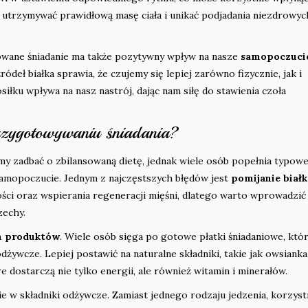
 utrzymywać prawidłową masę ciała i unikać podjadania niezdrowyc
owane śniadanie ma także pozytywny wpływ na nasze
samopoczuci
eł białka sprawia, że czujemy się lepiej zarówno fizycznie, jak i
łku wpływa na nasz nastrój, dając nam siłę do stawienia czoła
przygotowywaniu śniadania?
my zadbać o zbilansowaną dietę, jednak wiele osób popełnia typow
samopoczucie. Jednym z najczęstszych błędów jest
pomijanie białk
tości oraz wspierania regeneracji mięśni, dlatego warto wprowadzić
zechy.
h produktów
. Wiele osób sięga po gotowe płatki śniadaniowe, któ
dżywcze. Lepiej postawić na naturalne składniki, takie jak owsianka
 dostarczą nie tylko energii, ale również witamin i minerałów.
gie w składniki odżywcze. Zamiast jednego rodzaju jedzenia, korzyst