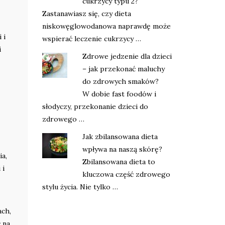
cukrzycy typu 2?
Zastanawiasz się, czy dieta
niskowęglowodanowa naprawdę może
 i
wspierać leczenie cukrzycy …
i
Zdrowe jedzenie dla dzieci
– jak przekonać maluchy
do zdrowych smaków?
W dobie fast foodów i
słodyczy, przekonanie dzieci do
zdrowego …
Jak zbilansowana dieta
wpływa na naszą skórę?
ia,
Zbilansowana dieta to
 i
kluczowa część zdrowego
stylu życia. Nie tylko …
ach,
 na