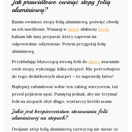
Jak prawidłowo owinąć stopy folią
aluminiową?
Zanim owiniesz stopy folią aluminiową, poświęć chwilę
na ich nawilżenie. Wmasuj w
skórę
ulubiony
krem
,
balsam lub inny preparat, który zapewni im
odpowiednie odżywienie. Potem przygotuj folię
aluminiową.
Przykładając błyszczącą stroną folii do
skóry
, starannie
owiń stopy, wykonując kilka okrążeń. Nie potrzebujesz
do tego dodatkowych skarpet – to naprawdę łatwe!
Najlepiej zafundować sobie ten zabieg wieczorem, tuż
przed pójściem spać. Pamiętaj jednak, aby nie trzymać
folii na stopach zbyt długo, wystarczy krótki seans.
Jakie jest bezpieczeństwo stosowania folii
aluminiowej na stopach?
Owijanie stóp folią aluminiową zazwyczaj nie niesie ze