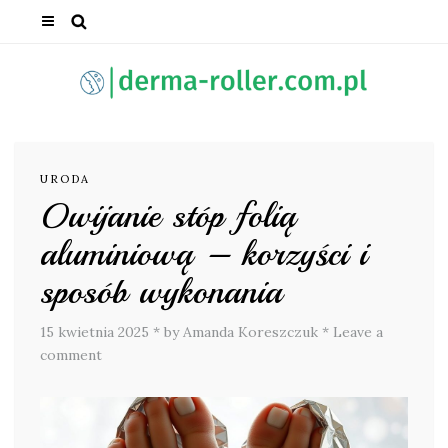
URODA
Owijanie stóp folią
aluminiową – korzyści i
sposób wykonania
15 kwietnia 2025
*
by Amanda Koreszczuk
*
Leave a
comment