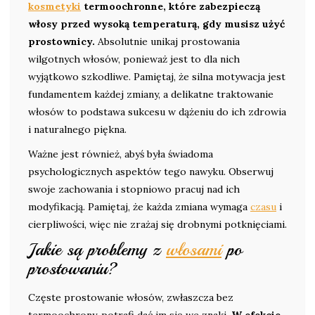
kosmetyki
termoochronne, które zabezpieczą
włosy przed wysoką temperaturą, gdy musisz użyć
prostownicy.
Absolutnie unikaj prostowania
wilgotnych włosów, ponieważ jest to dla nich
wyjątkowo szkodliwe. Pamiętaj, że silna motywacja jest
fundamentem każdej zmiany, a delikatne traktowanie
włosów to podstawa sukcesu w dążeniu do ich zdrowia
i naturalnego piękna.
Ważne jest również, abyś była świadoma
psychologicznych aspektów tego nawyku. Obserwuj
swoje zachowania i stopniowo pracuj nad ich
modyfikacją. Pamiętaj, że każda zmiana wymaga
czasu
i
cierpliwości, więc nie zrażaj się drobnymi potknięciami.
Jakie są problemy z
włosami
po
prostowaniu?
Częste prostowanie włosów, zwłaszcza bez