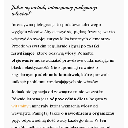
Jakie są metody intensywnej pielęgnacji
włosów?
Intensywna pielęgnacja to podstawa zdrowego
wyglądu włosów. Aby cieszyć się piękną fryzurą, warto
włączyć do swojej rutyny kilka istotnych elementów.
Przede wszystkim regularnie sięgaj po
maski
nawilżające
, które odżywią włosy. Ponadto,
olejowanie
może zdziałać prawdziwe cuda, nadając im
blask i elastyczność. Nie zapominaj również o
regularnym
podcinaniu końcówek
, które pozwoli
uniknąć problemu rozdwajających się włosów.
Jednak pielęgnacja od zewnątrz to nie wszystko.
Równie istotna jest
odpowiednia dieta
, bogata w
witaminy
i minerały, która wzmacnia włosy od
wewnątrz. Pamiętaj także o
nawodnieniu organizmu
,
pijąc odpowiednią ilość wody każdego dnia. W ten
sposób zadbasz o włosy kompleksowo, zarówno od