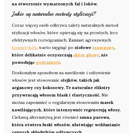
na stworzenie wymarzonych fal i loków.
Jakie są naturalne metody stylizacji?
Coraz więcej osób odkrywa zalety naturalnych metod
stylizacji włosów, które opierają się na prostych, lecz
efektywnych rozwiązaniach. Zamiast agresywnych
kosmetyków
, warto sięgnąć po
ziołowe
szampony
,
które delikatnie oczyszczają
skórę głowy
, nie
powodując
podrażnień
.
Doskonałym sposobem na nawilżenie i odżywienie
włosów jest stosowanie
olejków, takich jak
arganowy czy kokosowy. Te naturalne eliksiry
przywracają włosom blask i elastyczność.
Nie
można zapomnieć o regularnym stosowaniu
masek
nawilżających, które intensywnie regenerują włosy.
Ciekawą alternatywą jest również
sauna parowa,
która otwiera łuski włosów, ułatwiając wchłanianie
cennych składników odżywczych.