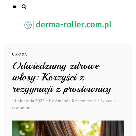
URODA
Odwiedzamy zdrowe
włosy: Korzyści z
rezygnacji z prostownicy
14 sierpnia 2025
*
by Amanda Koreszczuk
*
Leave a
comment