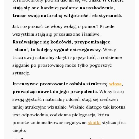
termoochrony, potrafi dać im się we znaki.
W efekcie
stają się one bardziej podatne na uszkodzenia,
tracąc swoją naturalną wilgotność i elastyczność.
Jak rozpoznać, że włosy wołają o pomoc? Przede
wszystkim stają się przesuszone i łamliwe.
Rozdwajające się końcówki, przypominające
„siano”, to kolejny sygnał ostrzegawczy.
Włosy
tracą swój naturalny skręt i sprężystość, a codzienne
sięganie po prostownicę może tylko pogorszyć
sytuację.
Intensywne prostowanie osłabia strukturę
włosa
,
prowadząc nawet do jego przepalenia.
Włosy tracą
swoją gęstość i naturalny odcień, stają się cieńsze i
mniej atrakcyjne wizualnie. Właśnie dlatego tak istotna
jest odpowiednia, codzienna pielęgnacja, która
pomoże zminimalizować negatywne
skutki
stylizacji na
ciepło.