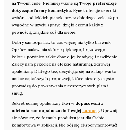
na Twoim ciele. Niemniej ważne są Twoje
preferencje
dotyczące formy kosmetyku
. Rynek oferuje szeroki
wybór – od lekkich pianek, przez chłodzące żele, aż po
wygodne w użyciu spraye, dzięki czemu każdy z
pewnością znajdzie coś dla siebie.
Dobry samoopalacz to coś więcej niż tylko barwnik.
Oprócz nadawania skórze pięknego, brązowego
koloru, powinien także dbać o jej kondycję i nawilżenie.
Zależy nam przecież na efekcie naturalnej, zdrowej
opalenizny. Dlatego też, decydując się na zakup, warto
unikać najtańszych propozycji, które niestety często
prowadzą do powstawania nieestetycznych plam i
smug.
Sekret udanej opalenizny tkwi w
dopasowaniu
odcienia samoopalacza do Twojej
karnacji
. Upewnij
się również, że formuła produktu jest dla Ciebie
komfortowa w aplikacji. Nie bój się eksperymentować!