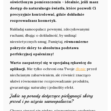
oświetlonym pomieszczeniu – idealnie, jeśli masz
dostęp do naturalnego światła, które pozwoli Ci
precyzyjnie kontrolować, gdzie dokładnie
rozprowadzasz kosmetyk.
Nakładaj samoopalacz pewnymi, zdecydowanymi
ruchami, dbając o dokładność, by uniknąć
nieestetycznych smug. Pamiętaj,
równomierne
pokrycie skóry to absolutna podstawa
perfekcyjnej opalenizny!
Warto zaopatrzyć się w specjalną rękawicę do
aplikacji.
Nie tylko ochroni ona Twoje
dłonie
przed
niechcianym zabarwieniem, ale również znacząco
ułatwi równomierne rozprowadzanie produktu,
gwarantując naturalny i jednolity efekt.
Jakie są porady dotyczące pielęgnacji skóry
przed i po użyciu samoopalacza?
Chcesz cieszyć się piękną, równomierną opalenizną