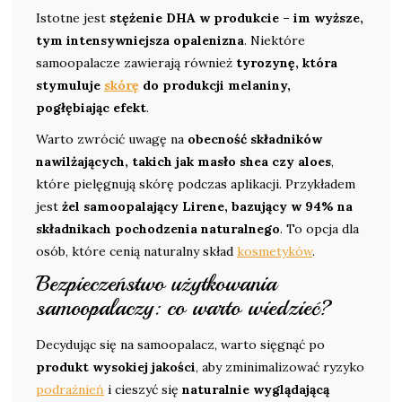
Istotne jest
stężenie DHA w produkcie – im wyższe,
tym intensywniejsza opalenizna
. Niektóre
samoopalacze zawierają również
tyrozynę, która
stymuluje
skórę
do produkcji melaniny,
pogłębiając efekt
.
Warto zwrócić uwagę na
obecność składników
nawilżających, takich jak masło shea czy aloes
,
które pielęgnują skórę podczas aplikacji. Przykładem
jest
żel samoopalający Lirene, bazujący w 94% na
składnikach pochodzenia naturalnego
. To opcja dla
osób, które cenią naturalny skład
kosmetyków
.
Bezpieczeństwo użytkowania
samoopalaczy: co warto wiedzieć?
Decydując się na samoopalacz, warto sięgnąć po
produkt wysokiej jakości
, aby zminimalizować ryzyko
podrażnień
i cieszyć się
naturalnie wyglądającą