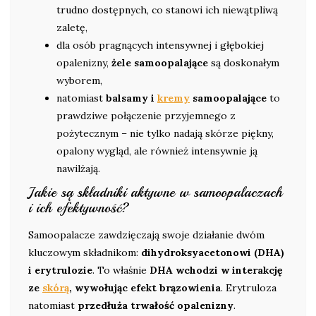
trudno dostępnych, co stanowi ich niewątpliwą
zaletę,
dla osób pragnących intensywnej i głębokiej
opalenizny,
żele samoopalające
są doskonałym
wyborem,
natomiast
balsamy i
kremy
samoopalające
to
prawdziwe połączenie przyjemnego z
pożytecznym – nie tylko nadają skórze piękny,
opalony wygląd, ale również intensywnie ją
nawilżają.
Jakie są składniki aktywne w samoopalaczach
i ich efektywność?
Samoopalacze zawdzięczają swoje działanie dwóm
kluczowym składnikom:
dihydroksyacetonowi (DHA)
i erytrulozie
. To właśnie
DHA wchodzi w interakcję
ze
skórą
, wywołując efekt brązowienia
. Erytruloza
natomiast
przedłuża trwałość opalenizny
.