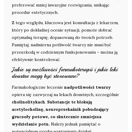
preferować mniej inwazyjne rozwiązania, unikając
procedur estetycznych.
Z tego względu, kluczowa jest konsultacja z lekarzem,
który po dokładnej ocenie sytuacji, pomoże dobrać
optymalną terapię, dopasowaną do twoich potrzeb.
Pamiętaj, nadmierna potliwość twarzy nie musi być
przeszkodą w codziennym funkcjonowaniu – można ją
efektywnie kontrolować.
Jakie są możliwości farmakoterapii i jakie leki
doustne mogą być stosowane?
Farmakologiczne leczenie
nadpotliwości twarzy
opiera się zazwyczaj na lekach doustnych, szczególnie
cholinolitykach
.
Substancje te blokują
acetylocholinę, neuroprzekaźnik pobudzający
gruczoły potowe, co skutecznie zmniejsza
wydzielanie potu.
Należy jednak pamiętać o
potencjalnym ryzyku wystąpienia działań