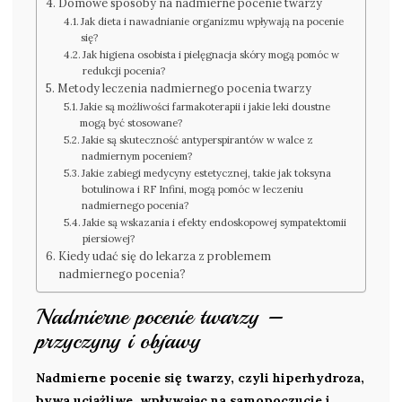
Domowe sposoby na nadmierne pocenie twarzy
Jak dieta i nawadnianie organizmu wpływają na pocenie
się?
Jak higiena osobista i pielęgnacja skóry mogą pomóc w
redukcji pocenia?
Metody leczenia nadmiernego pocenia twarzy
Jakie są możliwości farmakoterapii i jakie leki doustne
mogą być stosowane?
Jakie są skuteczność antyperspirantów w walce z
nadmiernym poceniem?
Jakie zabiegi medycyny estetycznej, takie jak toksyna
botulinowa i RF Infini, mogą pomóc w leczeniu
nadmiernego pocenia?
Jakie są wskazania i efekty endoskopowej sympatektomii
piersiowej?
Kiedy udać się do lekarza z problemem
nadmiernego pocenia?
Nadmierne pocenie twarzy –
przyczyny i objawy
Nadmierne pocenie się twarzy, czyli hiperhydroza,
bywa uciążliwe, wpływając na samopoczucie i