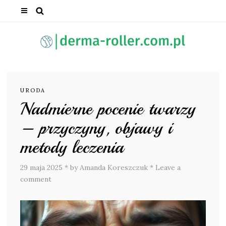
URODA
Nadmierne pocenie twarzy
– przyczyny, objawy i
metody leczenia
29 maja 2025
*
by Amanda Koreszczuk
*
Leave a
comment