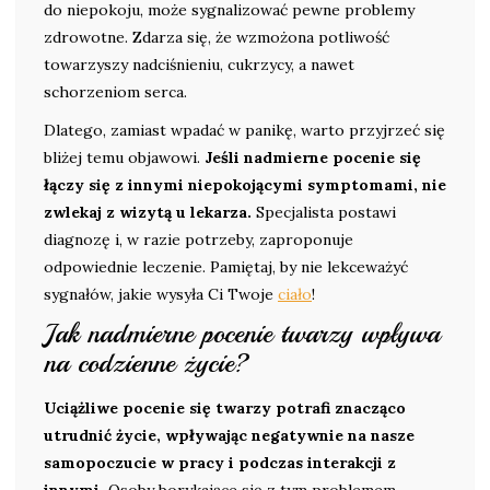
do niepokoju, może sygnalizować pewne problemy
zdrowotne. Zdarza się, że wzmożona potliwość
towarzyszy nadciśnieniu, cukrzycy, a nawet
schorzeniom serca.
Dlatego, zamiast wpadać w panikę, warto przyjrzeć się
bliżej temu objawowi.
Jeśli nadmierne pocenie się
łączy się z innymi niepokojącymi symptomami, nie
zwlekaj z wizytą u lekarza.
Specjalista postawi
diagnozę i, w razie potrzeby, zaproponuje
odpowiednie leczenie. Pamiętaj, by nie lekceważyć
sygnałów, jakie wysyła Ci Twoje
ciało
!
Jak nadmierne pocenie twarzy wpływa
na codzienne życie?
Uciążliwe pocenie się twarzy potrafi znacząco
utrudnić życie, wpływając negatywnie na nasze
samopoczucie w pracy i podczas interakcji z