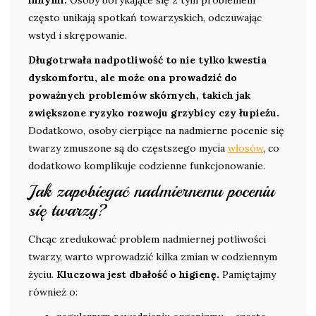
innymi.
Osoby borykające się z tym problemem
często unikają spotkań towarzyskich, odczuwając
wstyd i skrępowanie.
Długotrwała nadpotliwość to nie tylko kwestia
dyskomfortu, ale może ona prowadzić do
poważnych problemów skórnych, takich jak
zwiększone ryzyko rozwoju grzybicy czy łupieżu.
Dodatkowo, osoby cierpiące na nadmierne pocenie się
twarzy zmuszone są do częstszego mycia
włosów
, co
dodatkowo komplikuje codzienne funkcjonowanie.
Jak zapobiegać nadmiernemu poceniu
się twarzy?
Chcąc zredukować problem nadmiernej potliwości
twarzy, warto wprowadzić kilka zmian w codziennym
życiu.
Kluczowa jest dbałość o higienę.
Pamiętajmy
również o: