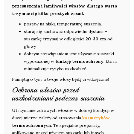
przesuszenia i łamliwości włosów, dlatego warto
trzymać się kilku prostych zasad.
postaw na niską temperaturę suszenia,
staraj się zachować odpowiedni dystans –
suszarkę trzymaj w odległości
20-30 cm
od
głowy,
dobrym rozwiązaniem jest używanie suszarki
wyposażonej w
funkcję termoochrony
, która
minimalizuje ryzyko uszkodzeń.
Pamiętaj o tym, a twoje włosy będą ci wdzięczne!
Ochrona włosów przed
uszkodzeniami podczas suszenia
Utrzymanie zdrowych włosów w dobrej kondycji w
dużej mierze zależy od stosowania
kosmetyków
termoochronnych
. Te specjalne preparaty,
aplikowane przed użyciem suszarki lub innych