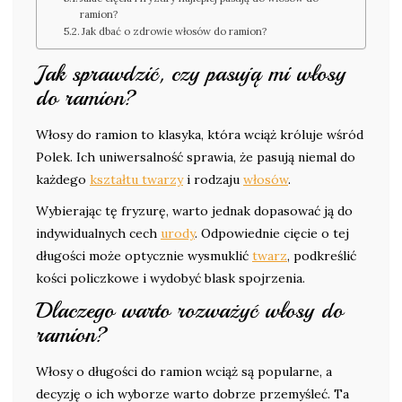
ramion?
Jak dbać o zdrowie włosów do ramion?
Jak sprawdzić, czy pasują mi włosy
do ramion?
Włosy do ramion to klasyka, która wciąż króluje wśród
Polek. Ich uniwersalność sprawia, że pasują niemal do
każdego
kształtu twarzy
i rodzaju
włosów
.
Wybierając tę fryzurę, warto jednak dopasować ją do
indywidualnych cech
urody
. Odpowiednie cięcie o tej
długości może optycznie wysmuklić
twarz
, podkreślić
kości policzkowe i wydobyć blask spojrzenia.
Dlaczego warto rozważyć włosy do
ramion?
Włosy o długości do ramion wciąż są popularne, a
decyzję o ich wyborze warto dobrze przemyśleć. Ta