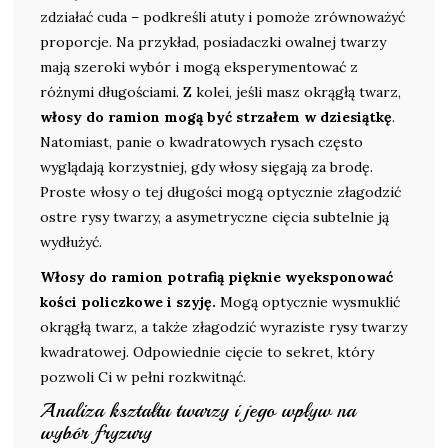
zdziałać cuda – podkreśli atuty i pomoże zrównoważyć
proporcje. Na przykład, posiadaczki owalnej twarzy
mają szeroki wybór i mogą eksperymentować z
różnymi długościami. Z kolei, jeśli masz okrągłą twarz,
włosy do ramion mogą być strzałem w dziesiątkę
.
Natomiast, panie o kwadratowych rysach często
wyglądają korzystniej, gdy włosy sięgają za brodę.
Proste włosy o tej długości mogą optycznie złagodzić
ostre rysy twarzy, a asymetryczne cięcia subtelnie ją
wydłużyć.
Włosy do ramion potrafią pięknie wyeksponować
kości policzkowe i szyję.
Mogą optycznie wysmuklić
okrągłą twarz, a także złagodzić wyraziste rysy twarzy
kwadratowej. Odpowiednie cięcie to sekret, który
pozwoli Ci w pełni rozkwitnąć.
Analiza kształtu twarzy i jego wpływ na
wybór fryzury