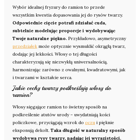
Wybór idealnej fryzury do ramion to przede
wszystkim kwestia dopasowania jej do rysów twarzy.
Odpowiednie cięcie potrafi zdziałać cuda,
subtelnie modelując proporcje i wydobywając
Twoje naturalne piękno.
Przykładowo, asymetryczny
przedziałek
może optycznie wysmuklić okrągłą twarz,
dodając jej lekkości. Włosy o tej długości
charakteryzują się niezwykłą uniwersalnością,
harmonizując zarówno z owalnymi, kwadratowymi, jak
i twarzami w kształcie serca.
Jakie cechy twarzy podkreślają włosy do
ramion?
Włosy sięgające ramion to świetny sposób na
podkreślenie atutów urody – uwydatniają kości
policzkowe, przyciągają wzrok do
oczu
i pięknie
eksponują dekolt.
Taka długość w naturalny sposób
wydobywa rysy twarzy, nadając jej wyrazistości.