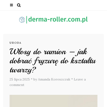
URODA
Włosy do ramion – jak
dobrać fryzurę do kształtu
twarzy?
25 lipca 2025
*
by Amanda Koreszczuk
*
Leave a
comment