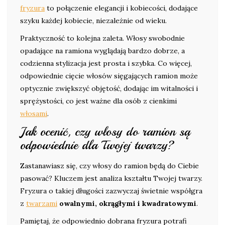
fryzura
to połączenie elegancji i kobiecości, dodające
szyku każdej kobiecie, niezależnie od wieku.
Praktyczność to kolejna zaleta. Włosy swobodnie
opadające na ramiona wyglądają bardzo dobrze, a
codzienna stylizacja jest prosta i szybka. Co więcej,
odpowiednie cięcie włosów sięgających ramion może
optycznie zwiększyć objętość, dodając im witalności i
sprężystości, co jest ważne dla osób z cienkimi
włosami
.
Jak ocenić, czy włosy do ramion są
odpowiednie dla Twojej twarzy?
Zastanawiasz się, czy włosy do ramion będą do Ciebie
pasować? Kluczem jest analiza kształtu Twojej twarzy.
Fryzura o takiej długości zazwyczaj świetnie współgra
z
twarzami
owalnymi, okrągłymi i kwadratowymi
.
Pamiętaj, że odpowiednio dobrana fryzura potrafi