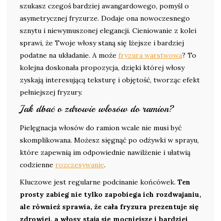
szukasz czegoś bardziej awangardowego, pomyśl o
asymetrycznej fryzurze. Dodaje ona nowoczesnego
sznytu i niewymuszonej elegancji. Cieniowanie z kolei
sprawi, że Twoje włosy staną się lżejsze i bardziej
podatne na układanie. A może
fryzura warstwowa
? To
kolejna doskonała propozycja, dzięki której włosy
zyskają interesującą teksturę i objętość, tworząc efekt
pełniejszej fryzury.
Jak dbać o zdrowie włosów do ramion?
Pielęgnacja włosów do ramion wcale nie musi być
skomplikowana. Możesz sięgnąć po odżywki w sprayu,
które zapewnią im odpowiednie nawilżenie i ułatwią
codzienne
rozczesywanie
.
Kluczowe jest regularne podcinanie końcówek.
Ten
prosty zabieg nie tylko zapobiega ich rozdwajaniu,
ale również sprawia, że cała fryzura prezentuje się
zdrowiej, a włosy stają się mocniejsze i bardziej