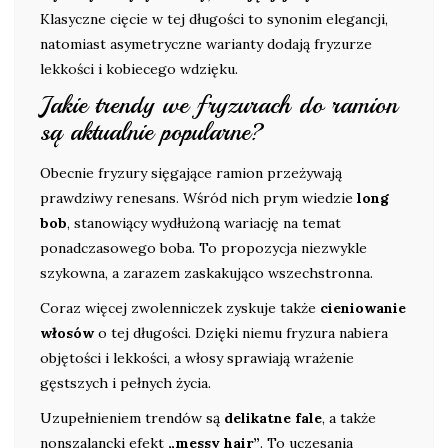
Klasyczne cięcie w tej długości to synonim elegancji,
natomiast asymetryczne warianty dodają fryzurze
lekkości i kobiecego wdzięku.
Jakie trendy we fryzurach do ramion
są aktualnie popularne?
Obecnie fryzury sięgające ramion przeżywają
prawdziwy renesans. Wśród nich prym wiedzie
long
bob
, stanowiący wydłużoną wariację na temat
ponadczasowego boba. To propozycja niezwykle
szykowna, a zarazem zaskakująco wszechstronna.
Coraz więcej zwolenniczek zyskuje także
cieniowanie
włosów
o tej długości. Dzięki niemu fryzura nabiera
objętości i lekkości, a włosy sprawiają wrażenie
gęstszych i pełnych życia.
Uzupełnieniem trendów są
delikatne fale
, a także
nonszalancki efekt
„messy hair”
. To uczesania