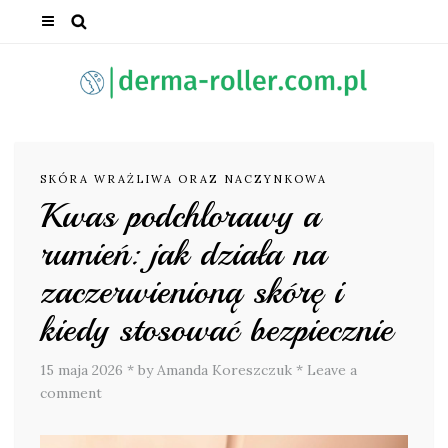
SKÓRA WRAŻLIWA ORAZ NACZYNKOWA
Kwas podchlorawy a
rumień: jak działa na
zaczerwienioną skórę i
kiedy stosować bezpiecznie
15 maja 2026
*
by Amanda Koreszczuk
*
Leave a
comment