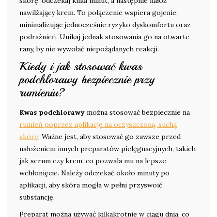
skórę, odczekaj kilka minut, a następnie nałóż
nawilżający krem. To połączenie wspiera gojenie,
minimalizując jednocześnie ryzyko dyskomfortu oraz
podrażnień. Unikaj jednak stosowania go na otwarte
rany, by nie wywołać niepożądanych reakcji.
Kiedy i jak stosować kwas
podchlorawy bezpiecznie przy
rumieniu?
Kwas podchlorawy
można stosować bezpiecznie na
rumień poprzez aplikację na oczyszczoną, suchą
skórę
. Ważne jest, aby stosować go zawsze przed
nałożeniem innych preparatów pielęgnacyjnych, takich
jak serum czy krem, co pozwala mu na lepsze
wchłonięcie. Należy odczekać około minuty po
aplikacji, aby skóra mogła w pełni przyswoić
substancję.
Preparat można używać kilkakrotnie w ciągu dnia, co