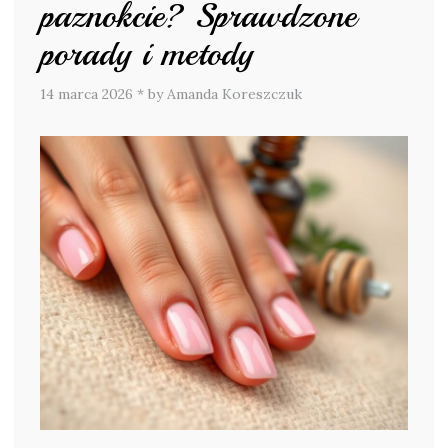
paznokcie? Sprawdzone
porady i metody
14 marca 2026
*
by Amanda Koreszczuk