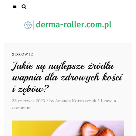
ZDROWIE
Jakie są najlepsze źródła
wapnia dla zdrowych kości
i zębów?
28 czerwca 2023
*
by Amanda Koreszczuk
*
Leave a
comment