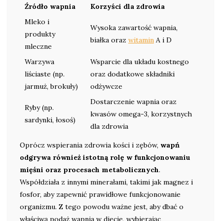
Źródło wapnia
Korzyści dla zdrowia
Mleko i
Wysoka zawartość wapnia,
produkty
białka oraz
witamin
A i D
mleczne
Warzywa
Wsparcie dla układu kostnego
liściaste (np.
oraz dodatkowe składniki
jarmuż, brokuły)
odżywcze
Dostarczenie wapnia oraz
Ryby (np.
kwasów omega-3, korzystnych
sardynki, łosoś)
dla zdrowia
Oprócz wspierania zdrowia kości i zębów,
wapń
odgrywa również istotną rolę w funkcjonowaniu
mięśni oraz procesach metabolicznych
.
Współdziała z innymi minerałami, takimi jak magnez i
fosfor, aby zapewnić prawidłowe funkcjonowanie
organizmu. Z tego powodu ważne jest, aby dbać o
właściwą podaż wapnia w diecie, wybierając