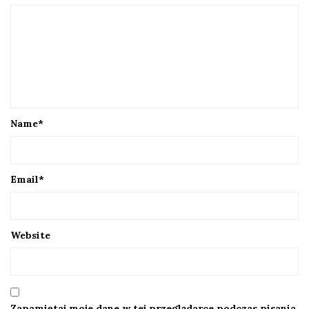
Name
*
Email
*
Website
Zapamiętaj moje dane w tej przeglądarce podczas pisania