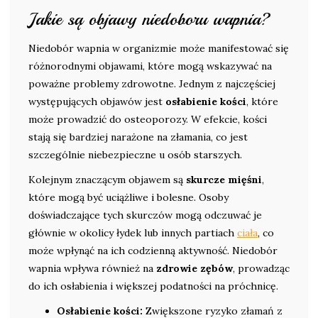
Jakie są objawy niedoboru wapnia?
Niedobór wapnia w organizmie może manifestować się
różnorodnymi objawami, które mogą wskazywać na
poważne problemy zdrowotne. Jednym z najczęściej
występujących objawów jest
osłabienie kości
, które
może prowadzić do osteoporozy. W efekcie, kości
stają się bardziej narażone na złamania, co jest
szczególnie niebezpieczne u osób starszych.
Kolejnym znaczącym objawem są
skurcze mięśni
,
które mogą być uciążliwe i bolesne. Osoby
doświadczające tych skurczów mogą odczuwać je
głównie w okolicy łydek lub innych partiach
ciała
, co
może wpłynąć na ich codzienną aktywność. Niedobór
wapnia wpływa również na
zdrowie zębów
, prowadząc
do ich osłabienia i większej podatności na próchnicę.
Osłabienie kości:
Zwiększone ryzyko złamań z