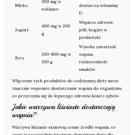
300 mg w
Mleko
dostarcza witaminę
szklance
D
Wspiera zdrowie
400 mg w 200
Jogurt
jelit, bogaty w
g
probiotyki
Wysoka zawartość
200-800 mg w
wapnia,
Sery
100 g
różnorodność
smaków
Włączenie tych produktów do codziennej diety może
znacznie wspomóc dostarczanie wapnia do organizmu,
co przyczynia się do lepszego zdrowia kości i zębów.
Jakie warzywa liściaste dostarczają
wapnia?
Warzywa liściaste stanowią cenne źródło wapnia, co
czyni je szczególnie istotnym elementem diety dla